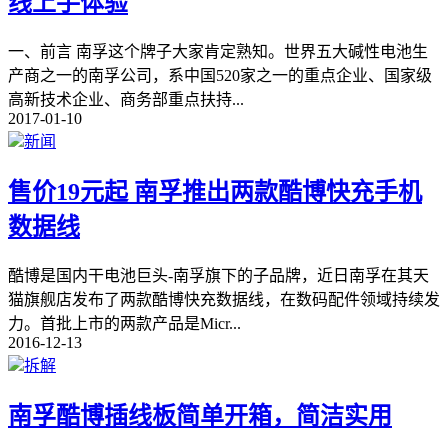
线上手体验
一、前言 南孚这个牌子大家肯定熟知。世界五大碱性电池生
产商之一的南孚公司，系中国520家之一的重点企业、国家级
高新技术企业、商务部重点扶持
...
2017-01-10
新闻
售价19元起 南孚推出两款酷博快充手机
数据线
酷博是国内干电池巨头-南孚旗下的子品牌，近日南孚在其天
猫旗舰店发布了两款酷博快充数据线，在数码配件领域持续发
力。首批上市的两款产品是Micr
...
2016-12-13
拆解
南孚酷博插线板简单开箱，简洁实用