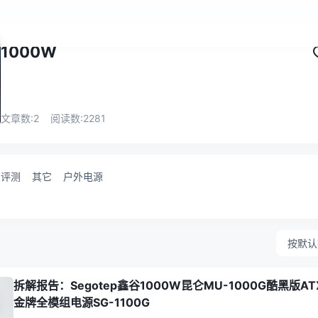
1000W
文章数:
2
阅读数:
2281
评测
其它
户外电源
按默认
拆解报告：Segotep鑫谷1000W昆仑MU-1000G酷黑版ATX
金牌全模组电源SG-1100G