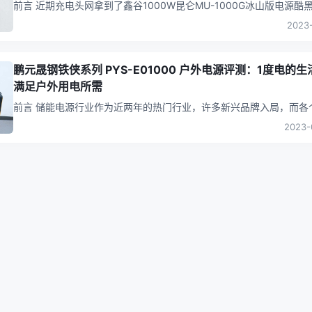
前言 近期充电头网拿到了鑫谷1000W昆仑MU-1000G冰山版电源酷黑款，
与此前拆解过的1250W昆仑KL-1250G电源一样，其同
...
2023-
鹏元晟钢铁侠系列 PYS-E01000 户外电源评测：1度电的生
满足户外用电所需
前言 储能电源行业作为近两年的热门行业，许多新兴品牌入局，而各个都
有自己的独门绝技，都在探索什么才是消费者的痛点，这种差异化的
2023-
来
...