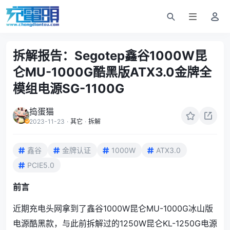
拆解报告：Segotep鑫谷1000W昆
仑MU-1000G酷黑版ATX3.0金牌全
模组电源SG-1100G
捣蛋猫
2023-11-23
·
其它
·
拆解
鑫谷
金牌认证
1000W
ATX3.0
PCIE5.0
前言
近期充电头网拿到了鑫谷1000W昆仑MU-1000G冰山版
电源酷黑款，与此前拆解过的1250W昆仑KL-1250G电源