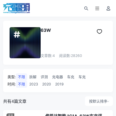
63W
文章数:
4
阅读数:
28260
类型
:
不限
拆解
评测
充电器
车充
车充
时间
:
不限
2023
2020
2019
共有4篇文章
按默认排序
评测