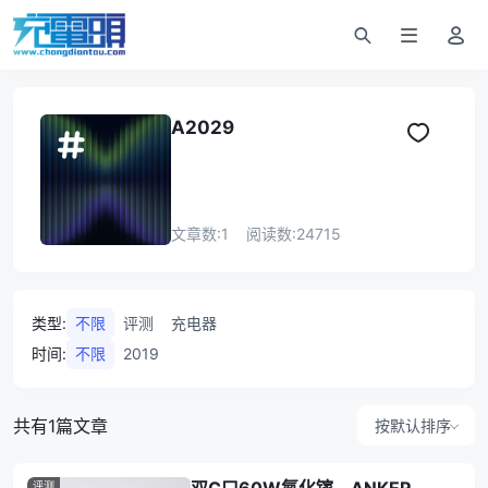
A2029
文章数:
1
阅读数:
24715
类型
:
不限
评测
充电器
时间
:
不限
2019
共有1篇文章
按默认排序
评测