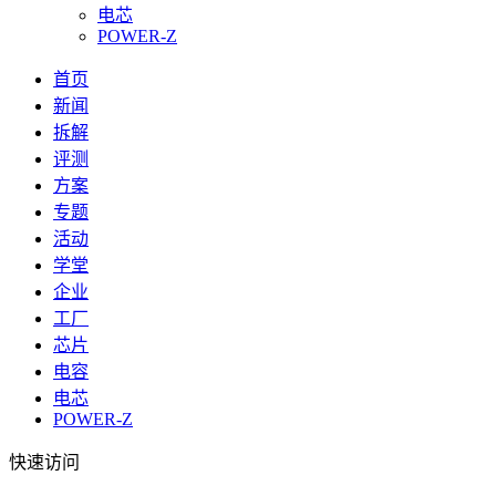
电芯
POWER-Z
首页
新闻
拆解
评测
方案
专题
活动
学堂
企业
工厂
芯片
电容
电芯
POWER-Z
快速访问