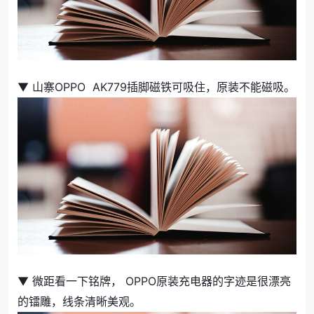
▼ 山寨OPPO AK779插脚磁铁可吸住，原装不能磁吸。
▼ 微距看一下铭牌， OPPO原装充电器的字迹是很漂亮
的镭雕，线条清晰美观。