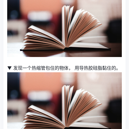
▼ 发现一个热缩管包住的物体， 用导热胶硅脂黏住的。