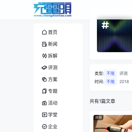
首页
新闻
拆解
评测
类型
:
不限
评测
方案
时间
:
不限
2018
专题
共有1篇文章
活动
学堂
评测
企业