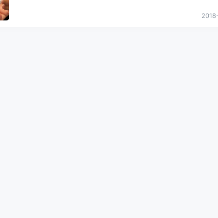
品企业，小编念小学时就用过其她们家的VCD机，可以称得上业内名
先
...
2018