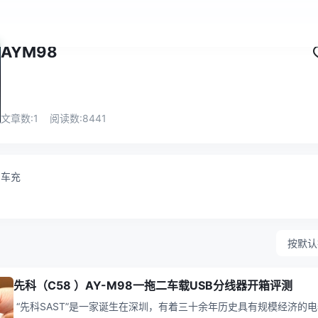
AYM98
文章数:
1
阅读数:
8441
车充
按默认
先科（C58 ）AY-M98一拖二车载USB分线器开箱评测
“先科SAST”是一家诞生在深圳，有着三十余年历史具有规模经济的