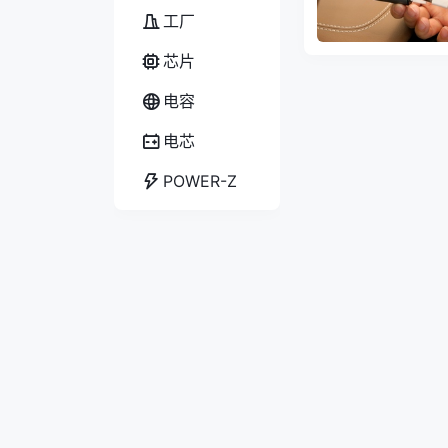
工厂
芯片
电容
电芯
POWER-Z