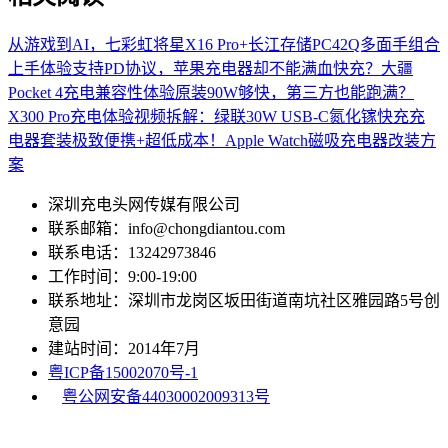
从游戏到AI，七彩虹将星X16 Pro+长江存储PC42Q多面手组合
上手体验
支持PD协议，苹果充电器却不能满血快充？大疆
Pocket 4充电兼容性体验
原装90W够快，第三方也能跑满？
X300 Pro充电体验
视频拆解：绿联30W USB-C氮化镓快充充
电器套装
极致便携+超低成本！Apple Watch磁吸充电器改装方
案
深圳充电头网传媒有限公司
联系邮箱：info@chongdiantou.com
联系电话：13242973846
工作时间：9:00-19:00
联系地址：深圳市龙岗区坂田街道南坑社区雅园路5号创
意园
建站时间：2014年7月
粤ICP备15002070号-1
粤公网安备44030002009313号