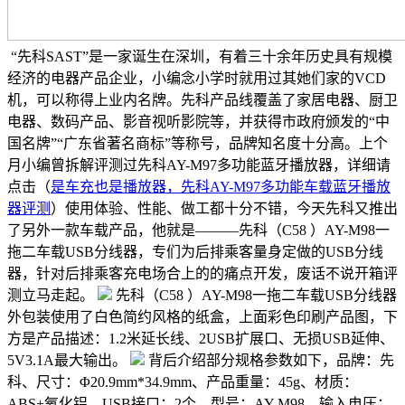
“先科SAST”是一家诞生在深圳，有着三十余年历史具有规模
经济的电器产品企业，小编念小学时就用过其她们家的VCD
机，可以称得上业内名牌。先科产品线覆盖了家居电器、厨卫
电器、数码产品、影音视听影院等，并获得市政府颁发的“中
国名牌”“广东省著名商标”等称号，品牌知名度十分高。上个
月小编曾拆解评测过先科AY-M97多功能蓝牙播放器，详细请
点击（
是车充也是播放器，先科AY-M97多功能车载蓝牙播放
器评测
）使用体验、性能、做工都十分不错，今天先科又推出
了另外一款车载产品，他就是———先科（C58 ）AY-M98一
拖二车载USB分线器，专们为后排乘客量身定做的USB分线
器，针对后排乘客充电场合上的的痛点开发，废话不说开箱评
测立马走起。
先科（C58 ）AY-M98一拖二车载USB分线器
外包装使用了白色简约风格的纸盒，上面彩色印刷产品图，下
方是产品描述：1.2米延长线、2USB扩展口、无损USB延伸、
5V3.1A最大输出。
背后介绍部分规格参数如下，品牌：先
科、尺寸：Φ20.9mm*34.9mm、产品重量：45g、材质：
ABS+氧化铝、USB接口：2个、型号：AY-M98、输入电压：