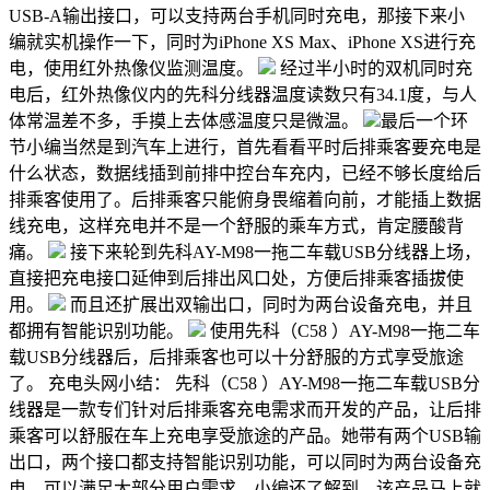
USB-A输出接口，可以支持两台手机同时充电，那接下来小
编就实机操作一下，同时为iPhone XS Max、iPhone XS进行充
电，使用红外热像仪监测温度。
经过半小时的双机同时充
电后，红外热像仪内的先科分线器温度读数只有34.1度，与人
体常温差不多，手摸上去体感温度只是微温。
最后一个环
节小编当然是到汽车上进行，首先看看平时后排乘客要充电是
什么状态，数据线插到前排中控台车充内，已经不够长度给后
排乘客使用了。后排乘客只能俯身畏缩着向前，才能插上数据
线充电，这样充电并不是一个舒服的乘车方式，肯定腰酸背
痛。
接下来轮到先科AY-M98一拖二车载USB分线器上场，
直接把充电接口延伸到后排出风口处，方便后排乘客插拔使
用。
而且还扩展出双输出口，同时为两台设备充电，并且
都拥有智能识别功能。
使用先科（C58 ）AY-M98一拖二车
载USB分线器后，后排乘客也可以十分舒服的方式享受旅途
了。 充电头网小结： 先科（C58 ）AY-M98一拖二车载USB分
线器是一款专们针对后排乘客充电需求而开发的产品，让后排
乘客可以舒服在车上充电享受旅途的产品。她带有两个USB输
出口，两个接口都支持智能识别功能，可以同时为两台设备充
电，可以满足大部分用户需求。小编还了解到，该产品马上就