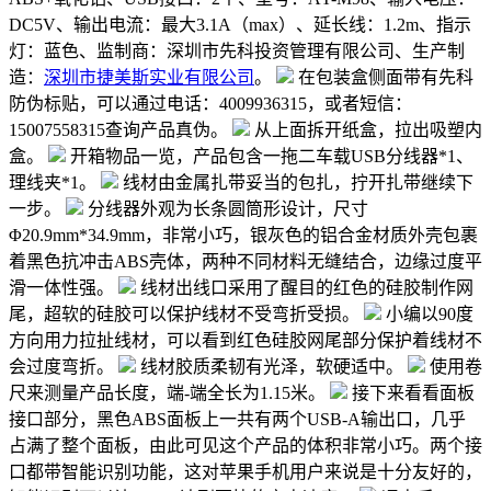
DC5V、输出电流：最大3.1A（max）、延长线：1.2m、指示
灯：蓝色、监制商：深圳市先科投资管理有限公司、生产制
造：
深圳市捷美斯实业有限公司
。
在包装盒侧面带有先科
防伪标贴，可以通过电话：4009936315，或者短信：
15007558315查询产品真伪。
从上面拆开纸盒，拉出吸塑内
盒。
开箱物品一览，产品包含一拖二车载USB分线器*1、
理线夹*1。
线材由金属扎带妥当的包扎，拧开扎带继续下
一步。
分线器外观为长条圆筒形设计，尺寸
Φ20.9mm*34.9mm，非常小巧，银灰色的铝合金材质外壳包裹
着黑色抗冲击ABS壳体，两种不同材料无缝结合，边缘过度平
滑一体性强。
线材出线口采用了醒目的红色的硅胶制作网
尾，超软的硅胶可以保护线材不受弯折受损。
小编以90度
方向用力拉扯线材，可以看到红色硅胶网尾部分保护着线材不
会过度弯折。
线材胶质柔韧有光泽，软硬适中。
使用卷
尺来测量产品长度，端-端全长为1.15米。
接下来看看面板
接口部分，黑色ABS面板上一共有两个USB-A输出口，几乎
占满了整个面板，由此可见这个产品的体积非常小巧。两个接
口都带智能识别功能，这对苹果手机用户来说是十分友好的，