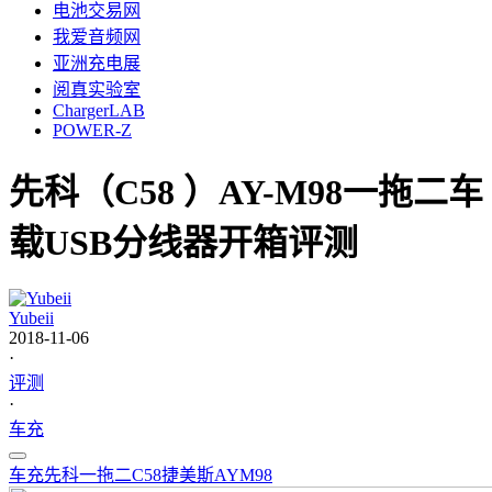
电池交易网
我爱音频网
亚洲充电展
阅真实验室
ChargerLAB
POWER-Z
先科（C58 ）AY-M98一拖二车
载USB分线器开箱评测
Yubeii
2018-11-06
·
评测
·
车充
车充
先科
一拖二
C58
捷美斯
AYM98