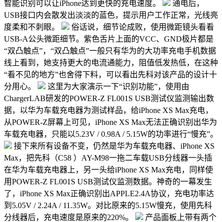
智能识别可以让iPhone达到更快的充电速度。
通电后，
USB接口内会散发出淡淡的蓝色，提示用户工作正常，光线亮
度柔和不刺眼。
俗话说，细节论成败，使用微距镜头看看
USB-A公头微距细节。紫色舌片上面的VCC、GND极片都是
“双凸触点”，“双凸触点”一般只有华为的大功率充电手机数据
线上看到，她支持更大的电流通能力，阻值低发热低，在这种
“看不见的地方”也舍得下料，可以看出先科对该产品的设计十
分用心。
这里为大家演示一下“识别功能”，使用由
ChargerLAB研发的POWER-Z FL001S USB测试仪监测输出数
据，以华为车载充电器为测试样品，给iPhone XS Max充电，
从POWER-Z屏幕上可见，iPhone XS Max无法正确识别出华为
车载充电器，只能以5.23V / 0.98A / 5.15W的功率进行“慢充”。
接下来所有设备不变，仍然是华为车载充电器、iPhone XS
Max，把先科（C58 ）AY-M98一拖二车载USB分线器一头插
在华为车载充电器上，另一头给iPhone XS Max充电，同样使
用POWER-Z FL001S USB测试仪监测数据。神奇的一幕发生
了，iPhone XS Max正确识别出APPLE2.4A协议，充电功率达
到5.05V / 2.24A / 11.35W。对比原来的5.15W慢充，使用先科
分线器后，充电速度是原来的220%。
产品面板上带有两个