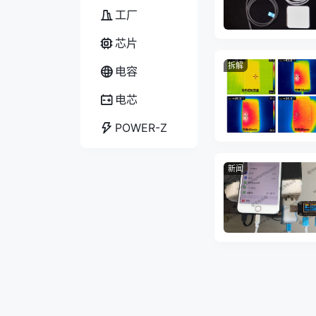
工厂
芯片
拆解
电容
电芯
POWER-Z
新闻