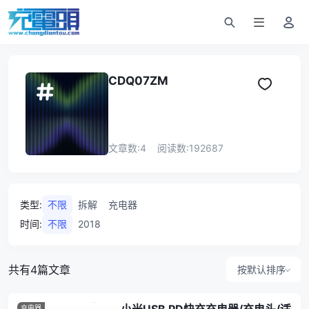
CDQ07ZM
文章数:
4
阅读数:
192687
类型
:
不限
拆解
充电器
时间
:
不限
2018
共有4篇文章
按默认排序
充电器