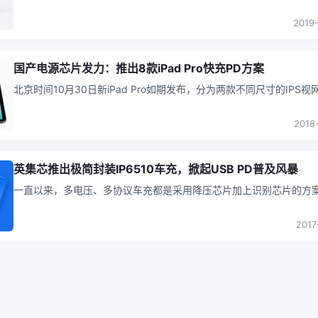
“专注于数码科技 · 为高质奢华而生”的尊贵生活理念。在USB PD快充
.
2019
国产电源芯片发力：推出8款iPad Pro快充PD方案
北京时间10月30日新iPad Pro如期发布，分为两款不同尺寸的IPS视
屏：11英寸与12.9英寸，搭载了功能强悍的A12X处理器与M
...
2018
英集芯推出极简封装IP6510车充，掀起USB PD普及风暴
一直以来，多电压、多协议车充都是采用降压芯片加上识别芯片的方
做，识别芯片的电压调节送到降压芯片的反馈上来，起到调节电压满
需求的目的
...
2017