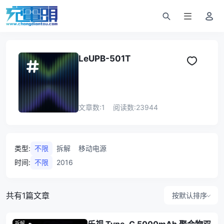
LeUPB-501T
文章数:
1
阅读数:
23944
类型
:
不限
拆解
移动电源
时间
:
不限
2016
共有1篇文章
按默认排序
拆解