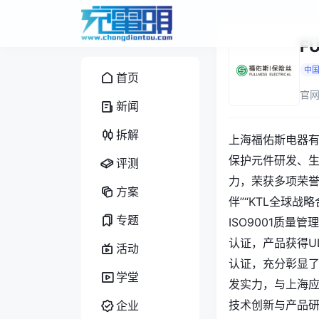
F
中
首页
官网
新闻
拆解
上海福佑斯电器有
保护元件研发、
评测
力，荣获多项荣誉资
方案
伴”“KTL全球战
专题
ISO9001质量管
认证，产品获得UL
活动
认证，充分彰显了
学堂
发实力，与上海
技术创新与产品研
企业