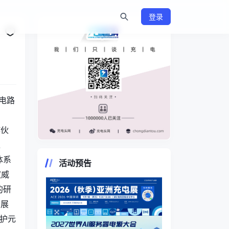
登录
电路
响
作伙
过
https://www.chongdiantou.com/
体系
活动预告
权威
的研
开展
护元