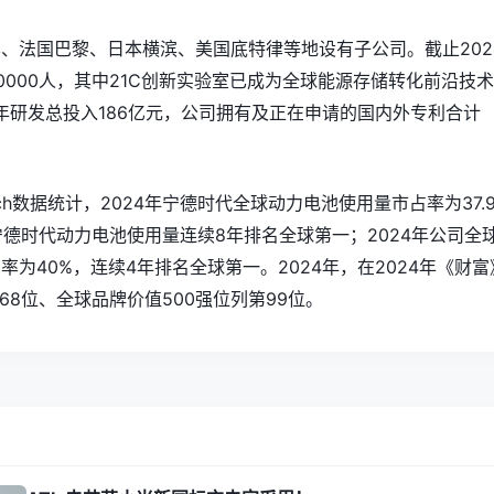
、法国巴黎、日本横滨、美国底特律等地设有子公司。截止202
0000人，其中21C创新实验室已成为全球能源存储转化前沿技
全年研发总投入186亿元，公司拥有及正在申请的国内外专利合计
earch数据统计，2024年宁德时代全球动力电池使用量市占率为37.
年，宁德时代动力电池使用量连续8年排名全球第一；2024年公司全
率为40%，连续4年排名全球第一。2024年，在2024年《财富
68位、全球品牌价值500强位列第99位。