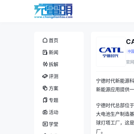
首页
C
新闻
中
官网
拆解
评测
宁德时代新能源
方案
新能源应用提供
专题
宁德时代总部位于
活动
大电池生产制造基
球灯塔工厂，这
学堂
厂。