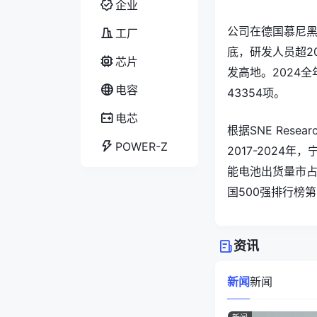
企业
公司在德国慕尼黑
工厂
底，研发人员超2
芯片
发高地。2024
电容
43354项。
电芯
根据SNE Res
POWER-Z
2017-2024
能电池出货量市占
国500强排行榜第
资讯
新闻
新闻