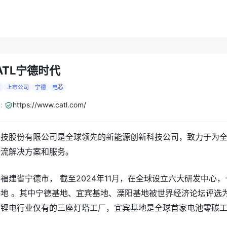
ATL宁德时代
国
上市公司
宁德
电芯
:
https://www.catl.com/
科技股份有限公司是全球领先的新能源创新科技公司，致力于为
一流解决方案和服务。
福建省宁德市， 截至2024年11月，在全球设立六大研发中心，
地 。其中宁德基地、宜宾基地、溧阳基地被世界经济论坛评选
是锂电行业仅有的三座灯塔工厂，宜宾基地是全球首家电池零碳