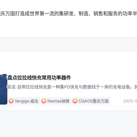
重庆万国打造成世界第一流的集研发、制造、销售和服务的功率
盘点拉拉线快充常用功率器件
前言 自带拉拉线快充是一种集PD快充与数据线于一体的充电设备。
将伸缩线缆巧妙收纳，无需额外携带线缆，无论是日常通勤、旅行随
还是家庭
...
Vergiga 威兆
Navitas纳微
CQAOS重庆万国
2025-