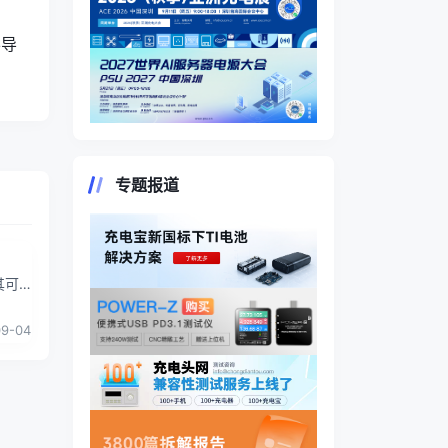
半导
专题报道
其可
行，
09-04