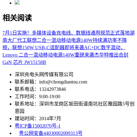
相关阅读
7月1日实施！多媒体设备充电线、数据线通用规范正式落地
湖
南大厂代工联想二合一混动移动电源140W
持续满功率不降
频，联想150W USB-C适配器即将来袭
AC+DC数字混动，
Lenovo 二合一混动移动电源140W重磅来袭
杰华特推出合封
GaN 芯片 JW15158B
深圳充电头网传媒有限公司
联系邮箱：info@chongdiantou.com
联系电话：13242973846
工作时间：9:00-19:00
联系地址：深圳市龙岗区坂田街道南坑社区雅园路5号创
意园
建站时间：2014年7月
粤ICP备15002070号-1
粤公网安备44030002009313号