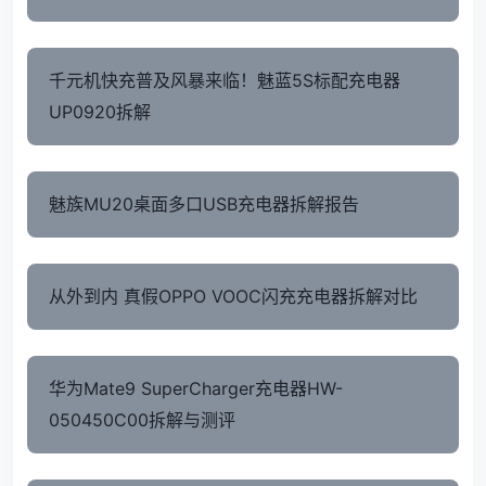
千元机快充普及风暴来临！魅蓝5S标配充电器
UP0920拆解
魅族MU20桌面多口USB充电器拆解报告
从外到内 真假OPPO VOOC闪充充电器拆解对比
华为Mate9 SuperCharger充电器HW-
050450C00拆解与测评