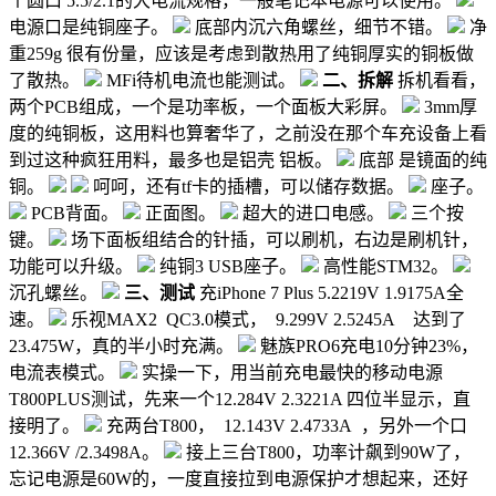
个圆口 5.5/2.1的大电流规格，一般笔记本电源可以使用。
电源口是纯铜座子。
底部内沉六角螺丝，细节不错。
净
重259g 很有份量，应该是考虑到散热用了纯铜厚实的铜板做
了散热。
MFi待机电流也能测试。
二、拆解
拆机看看，
两个PCB组成，一个是功率板，一个面板大彩屏。
3mm厚
度的纯铜板，这用料也算奢华了，之前没在那个车充设备上看
到过这种疯狂用料，最多也是铝壳 铝板。
底部 是镜面的纯
铜。
呵呵，还有tf卡的插槽，可以储存数据。
座子。
PCB背面。
正面图。
超大的进口电感。
三个按
键。
场下面板组结合的针插，可以刷机，右边是刷机针，
功能可以升级。
纯铜3 USB座子。
高性能STM32。
沉孔螺丝。
三、测试
充iPhone 7 Plus 5.2219V 1.9175A全
速。
乐视MAX2 QC3.0模式， 9.299V 2.5245A 达到了
23.475W，真的半小时充满。
魅族PRO6充电10分钟23%，
电流表模式。
实操一下，用当前充电最快的移动电源
T800PLUS测试，先来一个12.284V 2.3221A 四位半显示，直
接明了。
充两台T800， 12.143V 2.4733A ，另外一个口
12.366V /2.3498A。
接上三台T800，功率计飙到90W了，
忘记电源是60W的，一度直接拉到电源保护才想起来，还好