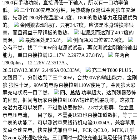
T800有手动功能，直接调低一下输入，所以有一口功率偏
低。
三个T800充电20分钟，用热成像仪测试金刚狼车充温
度，先测试T800外壳温度34.2度，T800的散热能力还是很优秀
的。
金刚狼表现很好，只有34.7度，应该是本身转换率很
高，而且得益于厚铜板的散热。
电源反而达到了49.7度的
高温。
最高温处是35.8°。
侧面通风口位置37.9度。
心有不甘，找了个90W的电源试试看，再次测试金刚狼的输出
能力，单口直接拉满12.117V 2.2977A 27.84W。
充两台
T800plus， 12.126V /2.3517A 、
28.516W/12.383V 2.4495A/30.333W。
充三台T800 PLUS，
太残暴了，分别达到了三个30W，合共90W的输出能力，金刚
狼 狼性十足。90W的电源直接拉到110W使用了，金刚狼大彩
屏充电状况一目了然。
四、总结
功率超大，达到残暴恐怖
的程度，据闻有玩家直接拉到168W输出的残暴功率，这款车
充潜力还可以发挥，不过散热要做好。2.8寸大彩屏，独立显
示电压电流，一目了然，不需要USB也直接知道数据，等于三
个表的功能了。可以测试苹果线待机电流0.0004A，兼容苹果
安卓全速充电，快充模式兼容苹果，FCP, QC3.0，MTK,几乎
除vooc以外通吃快充。三口同时一起快充输出满足任何手机移