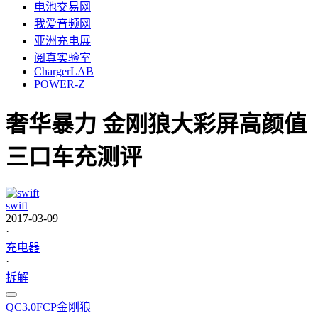
电池交易网
我爱音频网
亚洲充电展
阅真实验室
ChargerLAB
POWER-Z
奢华暴力 金刚狼大彩屏高颜值
三口车充测评
swift
2017-03-09
·
充电器
·
拆解
QC3.0
FCP
金刚狼