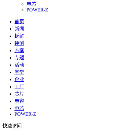
电芯
POWER-Z
首页
新闻
拆解
评测
方案
专题
活动
学堂
企业
工厂
芯片
电容
电芯
POWER-Z
快速访问