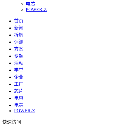
电芯
POWER-Z
首页
新闻
拆解
评测
方案
专题
活动
学堂
企业
工厂
芯片
电容
电芯
POWER-Z
快速访问