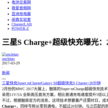
电池交易网
我爱音频网
亚洲充电展
阅真实验室
ChargerLAB
POWER-Z
三星S Charge+超级快充曝光
oncletao
2017-03-29
·
新闻
三星
快充
Super mCharge
Galaxy S8
超级快充
S Charge+
20分钟
2月份的MWC 2017大展上，魅族的Super mCharge超级
采用11V/5A 全新高压直充方案，相比普通充电速度提升5倍
不过，根据魅族官方的消息，这项技术想要量产还需时日，成
Charge+
，同样号称从零到满电，不超过20分钟。与之匹配的则是Gala