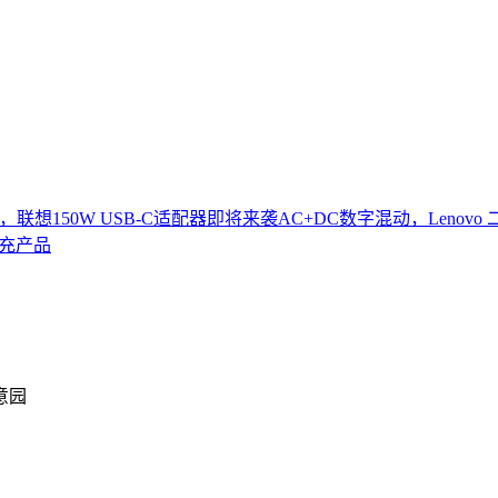
联想150W USB-C适配器即将来袭
AC+DC数字混动，Lenov
快充产品
意园