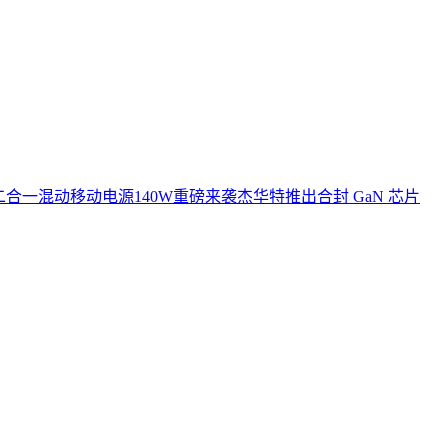
o 二合一混动移动电源140W重磅来袭
杰华特推出合封 GaN 芯片