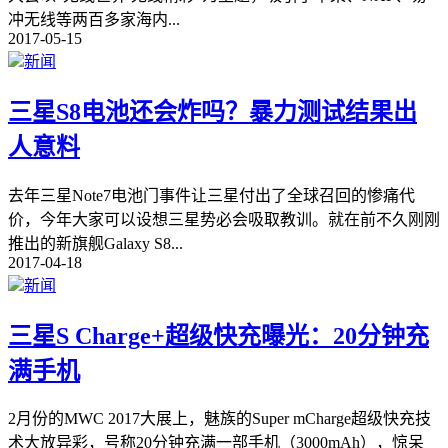
冲无线等两百多家海内
...
2017-05-15
新闻
三星S8电池还会炸吗？暴力测试结果出
人意料
去年三星Note7电池门事件让三星付出了全球召回的惨痛代
价，今年大家可以设想三星势必会吸取教训。就在前不久刚刚
推出的新旗舰Galaxy S8
...
2017-04-18
新闻
三星S Charge+超级快充曝光：20分钟充
满手机
2月份的MWC 2017大展上，魅族的Super mCharge超级快充技
术大放异彩，号称20分钟充满一部手机（3000mAh），惊呆