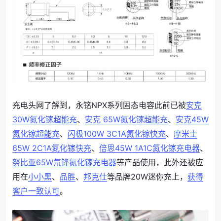
充电头网了解到，永铭NPX系列固态电容此前已被
安克
30W氮化镓超能充
、
安克 65W氮化镓超能充
、
安克45W
氮化镓超能充
、
闪极100W 3C1A氮化镓快充
、
摩米士
65W 2C1A氮化镓快充
、
倍思45W 1A1C氮化镓充电器
、
努比亚65W氘锋氮化镓充电器
等产品使用，此外还被应
用在
小小黑
、
品胜
、
邦克仕
等品牌20W迷你充上，
获得
客户一致认可
。