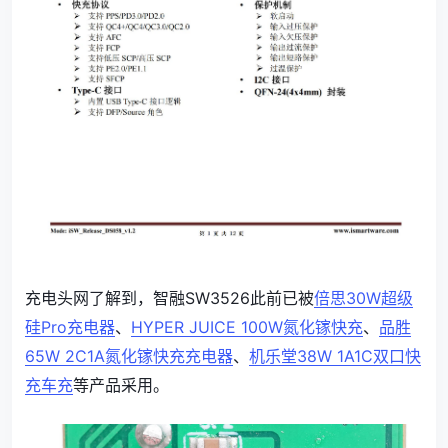
充电头网了解到，智融SW3526此前已被
倍思30W超级
硅Pro充电器
、
HYPER JUICE 100W氮化镓快充
、
品胜
65W 2C1A氮化镓快充充电器
、
机乐堂38W 1A1C双口快
充车充
等产品采用。