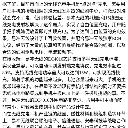
据了解，目前市面上的无线充电手机是“点对点”充电，需要用
户把手机的接收线圈对准无线发射器的线圈中心，稍微没对准
就会充不了电，使用体验极差。易冲无线的4线圈和16线圈无
线充电发射板解决了这个痛点，实现了自由位置充电，用户随
手把手机随便放置即可实现充电。为了达到自由位置的充电效
果，易冲无线设计了上百款线圈，并配合易冲无线独家ECH
协议，经历了大量的仿真和实验最终找出最合适的线圈，以及
合适的线圈驱动电压，电流和频率。
在接收端，易冲无线的EC4016芯片支持多种无线充电标准，
实现全兼容，可以自动识别发射端充电协议，充电效率超过
80%，支持无线充电功率最大可以达到15W，可实现无线快
充。随着手机的功能越来越多，电池容量越来越大，手机的主
板却越来越小，在尽量不改动现有手机内部结构的同时还要把
无线充电电路集成到手机主板PCB上是一件极具挑战的事。不
过，易冲无线的EC4016外围电路非常少，占用手机主板面积
非常小，可轻易集成到手机的产品设计中去。
而在无线充电手机产业链的线圈、磁性材料和模组制造等环节
上，易冲无线联合顺络电子、信维通信、安泰科技等战略合作
厂商，展出了最新的产品，并在这些环节也已经实现了技术突