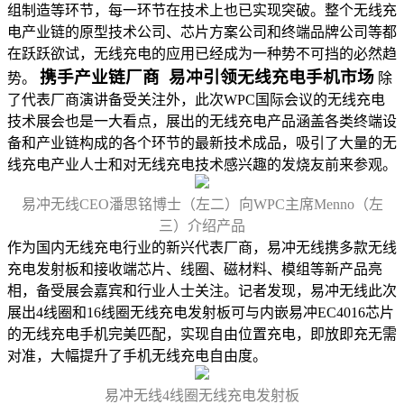
组制造等环节，每一环节在技术上也已实现突破。整个无线充
电产业链的原型技术公司、芯片方案公司和终端品牌公司等都
在跃跃欲试，无线充电的应用已经成为一种势不可挡的必然趋
携手产业链厂商 易冲引领无线充电手机市场
势。
除
了代表厂商演讲备受关注外，此次WPC国际会议的无线充电
技术展会也是一大看点，展出的无线充电产品涵盖各类终端设
备和产业链构成的各个环节的最新技术成品，吸引了大量的无
线充电产业人士和对无线充电技术感兴趣的发烧友前来参观。
易冲无线CEO潘思铭博士（左二）向WPC主席Menno（左
三）介绍产品
作为国内无线充电行业的新兴代表厂商，易冲无线携多款无线
充电发射板和接收端芯片、线圈、磁材料、模组等新产品亮
相，备受展会嘉宾和行业人士关注。记者发现，易冲无线此次
展出4线圈和16线圈无线充电发射板可与内嵌易冲EC4016芯片
的无线充电手机完美匹配，实现自由位置充电，即放即充无需
对准，大幅提升了手机无线充电自由度。
易冲无线4线圈无线充电发射板