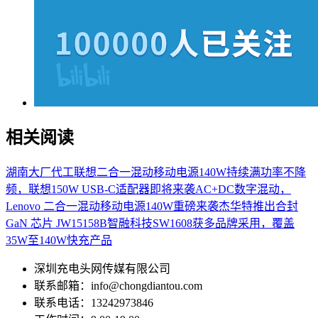
相关阅读
湖南大厂代工联想二合一混动移动电源140W
持续满功率不降
频，联想150W USB-C适配器即将来袭
AC+DC数字混动，
Lenovo 二合一混动移动电源140W重磅来袭
杰华特推出合封
GaN 芯片 JW15158B
智融科技SW1608获多品牌采用，覆盖
35W至140W快充产品
深圳充电头网传媒有限公司
联系邮箱：info@chongdiantou.com
联系电话：13242973846