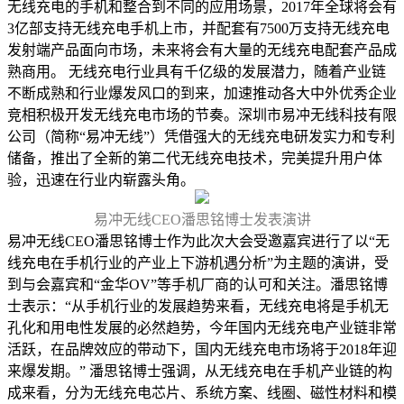
无线充电的手机和整合到不同的应用场景，2017年全球将会有
3亿部支持无线充电手机上市，并配套有7500万支持无线充电
发射端产品面向市场，未来将会有大量的无线充电配套产品成
熟商用。 无线充电行业具有千亿级的发展潜力，随着产业链
不断成熟和行业爆发风口的到来，加速推动各大中外优秀企业
竞相积极开发无线充电市场的节奏。深圳市易冲无线科技有限
公司（简称“易冲无线”）凭借强大的无线充电研发实力和专利
储备，推出了全新的第二代无线充电技术，完美提升用户体
验，迅速在行业内崭露头角。
易冲无线CEO潘思铭博士发表演讲
易冲无线CEO潘思铭博士作为此次大会受邀嘉宾进行了以“无
线充电在手机行业的产业上下游机遇分析”为主题的演讲，受
到与会嘉宾和“金华OV”等手机厂商的认可和关注。潘思铭博
士表示：“从手机行业的发展趋势来看，无线充电将是手机无
孔化和用电性发展的必然趋势，今年国内无线充电产业链非常
活跃，在品牌效应的带动下，国内无线充电市场将于2018年迎
来爆发期。” 潘思铭博士强调，从无线充电在手机产业链的构
成来看，分为无线充电芯片、系统方案、线圈、磁性材料和模