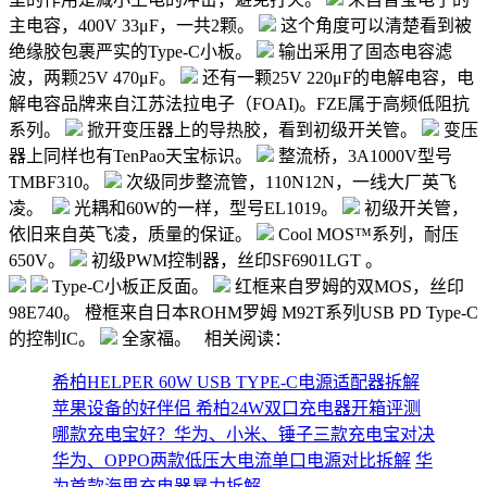
主电容，400V 33μF，一共2颗。
这个角度可以清楚看到被
绝缘胶包裹严实的Type-C小板。
输出采用了固态电容滤
波，两颗25V 470μF。
还有一颗25V 220μF的电解电容，电
解电容品牌来自江苏法拉电子（FOAI)。FZE属于高频低阻抗
系列。
掀开变压器上的导热胶，看到初级开关管。
变压
器上同样也有TenPao天宝标识。
整流桥，3A1000V型号
TMBF310。
次级同步整流管，110N12N，一线大厂英飞
凌。
光耦和60W的一样，型号EL1019。
初级开关管，
依旧来自英飞凌，质量的保证。
Cool MOS™系列，耐压
650V。
初级PWM控制器，丝印SF6901LGT 。
Type-C小板正反面。
红框来自罗姆的双MOS，丝印
98E740。 橙框来自日本ROHM罗姆 M92T系列USB PD Type-C
的控制IC。
全家福。 相关阅读：
希柏HELPER 60W USB TYPE-C电源适配器拆解
苹果设备的好伴侣 希柏24W双口充电器开箱评测
哪款充电宝好？华为、小米、锤子三款充电宝对决
华为、OPPO两款低压大电流单口电源对比拆解
华
为首款海思充电器暴力拆解