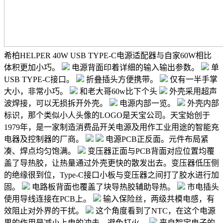
希柏HELPER 40W USB TYPE-C电源适配器与自家60W相比
体积更加小巧。
电源背面印着详细的输入输出参数。
单
USB TYPE-C接口。
折叠插头方便携带。
仅有一半手掌
大小，非常小巧。
和老大哥60w比下个头
外壳采用超声
波焊接，可以无损拆开外壳。
电源内部一览。
外壳内部
标识，那个类似小人头像的LOGO是天宝公司。天宝始创于
1979年，是一家制造消费品开关电源及用作工业用途的智能充
电器及控制器的厂商。
电源PCB正反面。元件布局紧
凑、焊点均匀饱满。
变压器正面与PCB背面对应位置均覆
盖了导热胶，让热量通过外壳更快的散发出去。变压器低压侧
的绝缘很到位，Type-C接口小板与变压器之间打了胶水进行加
固。
电路板背面也覆盖了块导热胶辅助导热。
市电插头
使用导线连接在PCB上。
输入保险丝，两级共模电感，有
效阻止对外界的干扰。
这个角度看到了NTC，在这个电源
里的作用是减小上电的冲击，避免打火。
来自智宝电子的