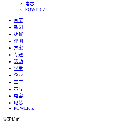
电芯
POWER-Z
首页
新闻
拆解
评测
方案
专题
活动
学堂
企业
工厂
芯片
电容
电芯
POWER-Z
快速访问