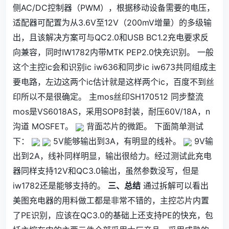
侧AC/DC控制器（PWM），根据移动设备需要的电压，
适配器可配置为从3.6V至12V（200mV增量）的多级输
出，且该解决方案可与QC2.0和USB BC1.2充电要求反
向兼容，同时IW1782内带MTK PEP2.0快充识别。 一般
这个主控ic会和识别ic iw636和同步ic iw673共同组成主
要电路，左边这两个ic估计就是这样两个ic，百度不到丝
印所以不是很确定。 主mos丝印SH170512 同步整流
mos是VS6018AS，采用SOP8封装，耐压60V/18A，n
沟道 MOSFET。
背面芯片的微距。 下面简单测试
下：
5V能够输出到3A，有明显的线补。
9V输
出到2A，线补同样明显，输出很给力。经过测试此充电
器同样支持12V和QC3.0输出，虽然参数没写，但是
iw1782还是能够支持的。
三、总结
通过拆解可以看出
美图充电器的用料做工都是非常不错的，主控芯片内置
了PE识别，应该在QC3.0的基础上还支持PE的快充，包