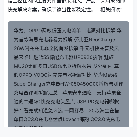
括主控在内的主要元件全部采用大厂产品，采用成熟的
快充解决方案，确保了输出性能稳定性。 相关阅读：
华为、OPPO两款低压大电流单口电源对比拆解
华
为首款海思充电器暴力拆解
努比亚NeoCharge
26W闪充充电器全网首发拆解
千元机快充普及风
暴来临！魅蓝5S标配充电器UP0920拆解
魅族
MU20桌面多口USB充电器拆解报告
从外到内 真
假OPPO VOOC闪充充电器拆解对比
华为Mate9
SuperCharger充电器HW-050450C00拆解与测评
充电器评测拆解汇总
苹果安卓通吃！支持苹果全
速的高通QC快充充电头盘点
USB PD充电器哪款
好？看完就知道怎么选
一网打尽！25款淘宝在售
单口QC3.0充电器盘点
Lovesn海韵 QC3.0快充电
源适配器拆解