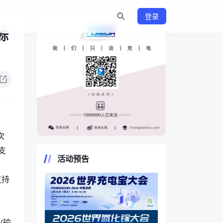
登录
标
次
https://www.chongdiantou.com/
支
活动预告
支持
V输