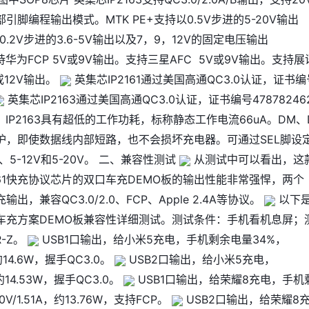
引脚编程输出模式。MTK PE+支持以0.5V步进的5-20V输出
以0.2V步进的3.6-5V输出以及7，9，12V的固定电压输出
支持华为FCP 5V或9V输出。支持三星AFC 5V或9V输出。支持展
V或12V输出。
英集芯IP2161通过美国高通QC3.0认证，证书编
英集芯IP2163通过美国高通QC3.0认证，证书编号478782462
61、IP2163具有超低的工作功耗，标称静态工作电流66uA。DM、
护，即使数据线内部短路，也不会损坏充电器。可通过SEL脚设
5-12V和5-20V。 二、兼容性测试
从测试中可以看出，这
161快充协议芯片的双口车充DEMO板的输出性能非常强悍，两个
输出，兼容QC3.0/2.0、FCP、Apple 2.4A等协议。
以下
双口车充方案DEMO板兼容性详细测试。测试条件：手机看机息屏；
R-Z。
USB1口输出，给小米5充电，手机剩余电量34%，
，约14.6W，握手QC3.0。
USB2口输出，给小米5充电，
，约14.53W，握手QC3.0。
USB1口输出，给荣耀8充电，手机
0V/1.51A，约13.76W，支持FCP。
USB2口输出，给荣耀8