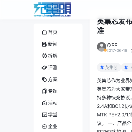
英集芯发布I
准
首页
新闻
yyoo
2017-06-19
·
拆解
评测
英集芯
I
方案
英集芯作为业界
英集芯为大家带来
专题
持多种快充协议，包
活动
2.4A和BC1.
学堂
MTK PE+2.0/
议。 一、产品
企业
IP2163实拍图，