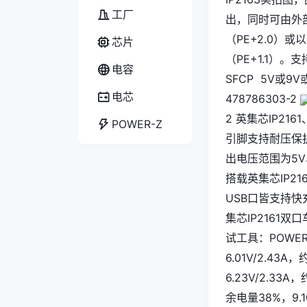
工厂
出，同时可由外部
（PE+2.0）或
芯片
（PE+1.1）。
电容
SFCP 5V或9
电芯
478786303-2
2 英集芯IP21
POWER-Z
引脚支持耐压保
出电压范围为5V、
搭载英集芯IP2
USB口皆支持快充
集芯IP2161
试工具：POWE
6.01V/2.43A
6.23V/2.33A
余电量38%，9.1