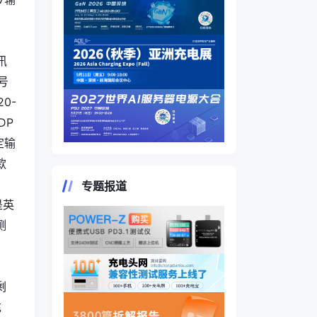
讯
号
0-
DP
定输
款
专题报道
是英
测
剩
充