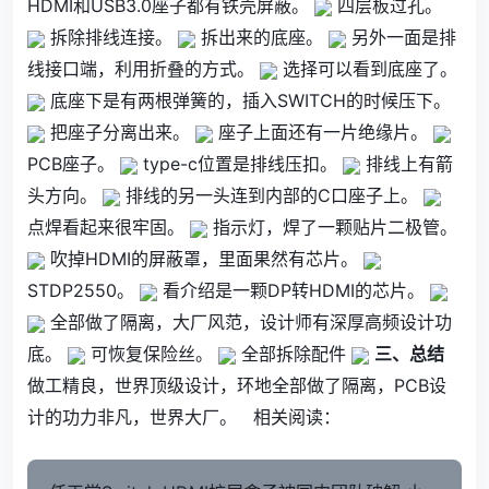
HDMI和USB3.0座子都有铁壳屏蔽。
四层板过孔。
拆除排线连接。
拆出来的底座。
另外一面是排
线接口端，利用折叠的方式。
选择可以看到底座了。
底座下是有两根弹簧的，插入SWITCH的时候压下。
把座子分离出来。
座子上面还有一片绝缘片。
PCB座子。
type-c位置是排线压扣。
排线上有箭
头方向。
排线的另一头连到内部的C口座子上。
点焊看起来很牢固。
指示灯，焊了一颗贴片二极管。
吹掉HDMI的屏蔽罩，里面果然有芯片。
STDP2550。
看介绍是一颗DP转HDMI的芯片。
全部做了隔离，大厂风范，设计师有深厚高频设计功
底。
可恢复保险丝。
全部拆除配件
三、总结
做工精良，世界顶级设计，环地全部做了隔离，PCB设
计的功力非凡，世界大厂。 相关阅读：