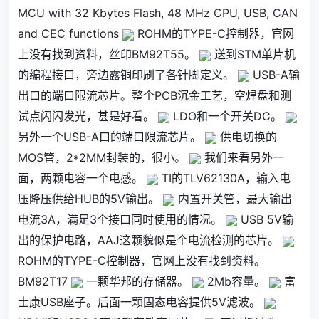
MCU with 32 Kbytes Flash, 48 MHz CPU, USB, CAN
and CEC functions
ROHM的TYPE-C控制器，官网
上没有找到资料，丝印BM92T55。
送到STM单片机
的编程接口，旁边露铜印刷了各针脚定义。
USB-A输
出口的端口限流芯片。整个PCB沉金工艺，空焊盘和测
试点闪闪发光，甚是好看。
LDO和一个开关DC。
另外一个USB-A口的端口限流芯片。
供电切换的
MOS管，2*2MM封装的，很小。
我们来看另外一
面，两颗电容一个电感。
TI的TLV62130A，输入电
压降压供给HUB的5V输出。
内置开关管，最大输出
电流3A，满足3个接口同时使用的情况。
USB 5V输
出的保护电路，AAJ这颗貌似是个电流检测的芯片。
ROHM的TYPE-C控制器，官网上没有找到资料。
BM92T17
一颗华邦的存储器。
2Mb容量。
富
士康USB座子。后面一颗固态电容提供5V滤波。