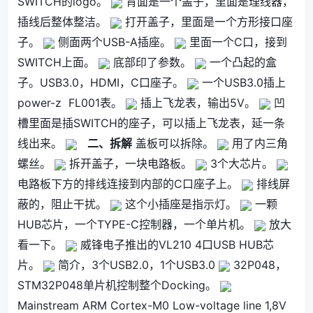
SWITCH的logo。
背面是一个盖子，里面是理线器，
插线后整体整洁。
打开盖子，里面是一个方形接口座
子。
侧面两个USB-A插座。
里面一个C口，接到
SWITCH上面。
底部印了参数。
一个凸起的盒
子。USB3.0，HDMI，C口座子。
一个USB3.0插上
power-z FL001表。
插上飞龙表，输出5V。
凹
槽里面是插SWITCH的座子，可以插上飞龙表，延一条
线出来。
二、拆解
盖板可以拆除。
用了内三角
螺丝。
拆开盖子，一块电路板。
3个大芯片。
电路板下方的排线连接到内部的C口座子上。
排线屏
蔽的，阻止干扰。
这个小插座是指示灯。
一颗
HUB芯片，一个TYPE-C控制器，一个单片机。
放大
看一下。
威锋电子推出的VL210 4口USB HUB芯
片。
简介，3个USB2.0，1个USB3.0
32P048，
STM32P048单片机控制整个Docking。
Mainstream ARM Cortex-M0 Low-voltage line 1,8V