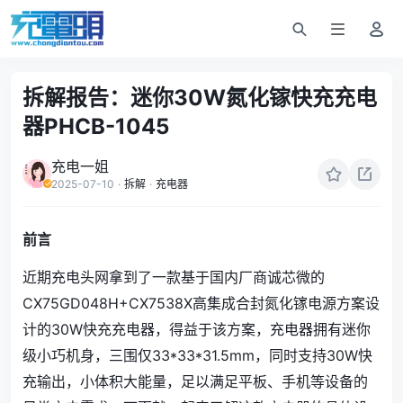
拆解报告：迷你30W氮化镓快充充电
器PHCB-1045
充电一姐
2025-07-10
·
拆解
·
充电器
前言
近期充电头网拿到了一款基于
国内厂商诚
芯微的
CX75GD048H+CX7538X高集成合封氮化镓电源方案设
计的
30W快充充电器，得益于该方案，
充电器拥有迷你
级小巧机身，三围仅33*33*31.5mm，同时支持30W快
充输出，小体积大能量，足以满足平板、手机等设备的