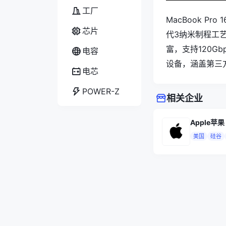
工厂
MacBook P
芯片
代3纳米制程工艺的
富，支持120G
电容
设备，涵盖第三
电芯
POWER-Z
相关企业
Apple苹果
美国
硅谷