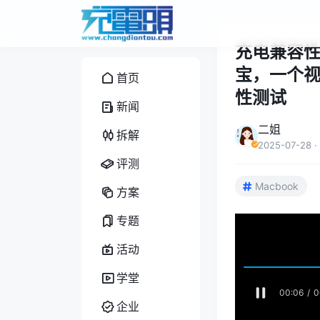
充电兼容
宝，一个视频
首页
性测试
新闻
二姐
拆解
2025-07-28
·
评测
Macbook
方案
专题
活动
学堂
企业