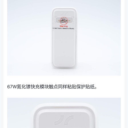
67W氮化镓快充模块触点同样粘贴保护贴纸。