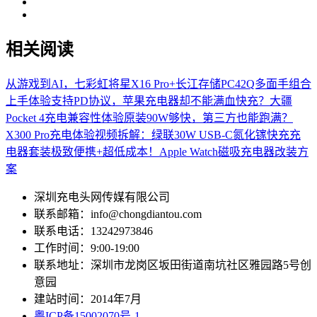
相关阅读
从游戏到AI，七彩虹将星X16 Pro+长江存储PC42Q多面手组合
上手体验
支持PD协议，苹果充电器却不能满血快充？大疆
Pocket 4充电兼容性体验
原装90W够快，第三方也能跑满？
X300 Pro充电体验
视频拆解：绿联30W USB-C氮化镓快充充
电器套装
极致便携+超低成本！Apple Watch磁吸充电器改装方
案
深圳充电头网传媒有限公司
联系邮箱：info@chongdiantou.com
联系电话：13242973846
工作时间：9:00-19:00
联系地址：深圳市龙岗区坂田街道南坑社区雅园路5号创
意园
建站时间：2014年7月
粤ICP备15002070号-1