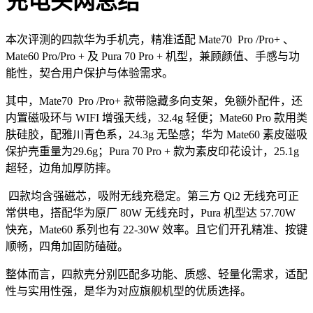
充电头网总结
本次评测的
四
款华为手机壳，精准适配
Mate70
Pro
/Pro+
、
Mate60 Pro/Pro + 及 Pura 70 Pro + 机型，兼顾颜值、手感与功
能性，契合用户保护与体验需求。
其中，Mate70
Pro
/Pro+
款带隐藏多向支架，免额外配件，还
内置磁吸环与 WIFI 增强天线，32.4g 轻便；Mate60 Pro 款用类
肤硅胶，配雅川青色系，24.3g 无坠感；华为 Mate60 素皮磁吸
保护壳重量为29.6g；Pura 70 Pro + 款为素皮印花设计，25.1g
超轻，边角加厚防摔。
四
款均含强磁芯，吸附无线充稳定。第三方 Qi2 无线充可正
常供电，搭配华为原厂 80W 无线充时，Pura 机型达 57.70W
快充，Mate60 系列也有 22-30W 效率。且它们开孔精准、按键
顺畅，四角加固防磕碰。
整体而言，四款壳分别匹配多功能、质感、轻量化需求，适配
性与实用性强，是华为对应旗舰机型的优质选择。