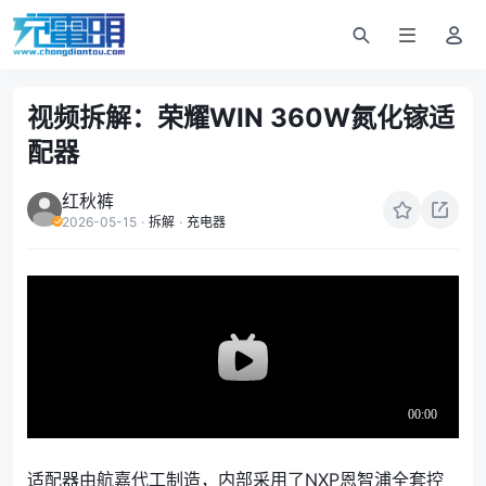
视频拆解：荣耀WIN 360W氮化镓适
配器
红秋裤
2026-05-15
·
拆解
·
充电器
适配器由航嘉代工制造，内部采用了NXP恩智浦全套控