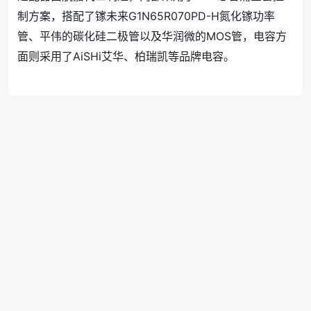
制方案，搭配了镓未来G1N65R070PD-H氮化镓功率
管、平伟的碳化硅二极管以及华润微的MOS管，电容方
面则采用了AiSHi艾华、柏瑞凯等品牌电容。