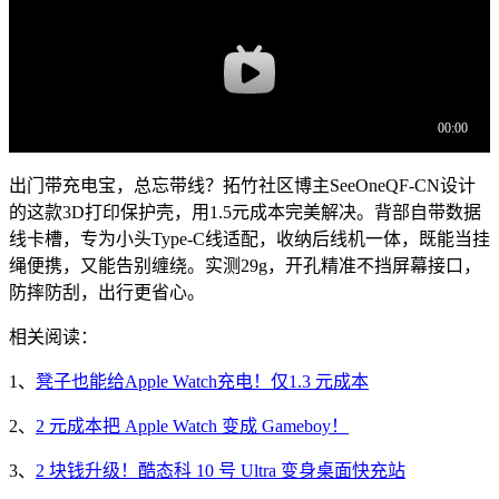
出门带充电宝，总忘带线？拓竹社区博主SeeOneQF-CN设计
的这款3D打印保护壳，用1.5元成本完美解决。背部自带数据
线卡槽，专为小头Type-C线适配，收纳后线机一体，既能当挂
绳便携，又能告别缠绕。实测29g，开孔精准不挡屏幕接口，
防摔防刮，出行更省心。
相关阅读：
1、
凳子也能给Apple Watch充电！仅1.3 元成本
2、
2 元成本把 Apple Watch 变成 Gameboy！
3、
2 块钱升级！酷态科 10 号 Ultra 变身桌面快充站