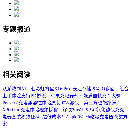
专题报道
相关阅读
从游戏到AI，七彩虹将星X16 Pro+长江存储PC42Q多面手组合
上手体验
支持PD协议，苹果充电器却不能满血快充？大疆
Pocket 4充电兼容性体验
原装90W够快，第三方也能跑满？
X300 Pro充电体验
视频拆解：绿联30W USB-C氮化镓快充充
电器套装
极致便携+超低成本！Apple Watch磁吸充电器改装方
案