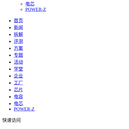
电芯
POWER-Z
首页
新闻
拆解
评测
方案
专题
活动
学堂
企业
工厂
芯片
电容
电芯
POWER-Z
快速访问