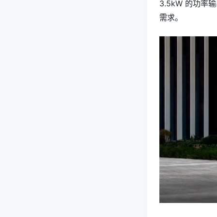
3.5kW 的
需求。