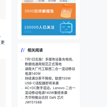
，
了更
相关阅读
7月1日实施！多媒体设备充电线、
数据线通用规范正式落地
湖南大厂代工联想二合一混动移动
电源140W
持续满功率不降频，联想150W
USB-C适配器即将来袭
AC+DC数字混动，Lenovo 二合一
混动移动电源140W重磅来袭
杰华特推出合封 GaN 芯片
JW15158B