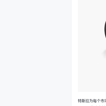
特斯拉为每个市