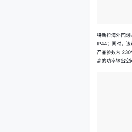
特斯拉海外官网显
IP44；同时，
产品参数为 230
高的功率输出空