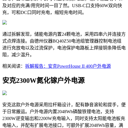
及对应的充满/用完时间一目了然。USB-C口支持60W双向快
充，可和DC口同时充电，缩短充电时间。
通过拆解发现，储能电源内置24颗电池，采用四串六并连接方
式点焊连接。由德州仪器BQ40Z50电池组管理器控制电池组
进行充放电以及过流保护，电池保护电路板上焊接铜条降低电
阻，减少温升。
相关阅读：
拆解报告：安克PowerHouse II 400户外电源
安克2300W氮化镓户外电源
安克这款户外电源采用拉杆箱设计，配有静音滚轮和提手，便
于日常搬运。户外电源内置2048Wh磷酸铁锂电池，支持
2300W逆变输出和2200W充电输入，同时支持太阳能电池板充
电输入，并配有扩展电池接口，可额外扩展2048Wh容量，满