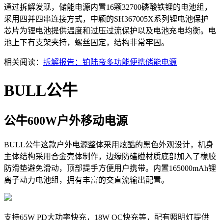
通过拆解发现，储能电源内置16颗32700磷酸铁锂的电池组，
采用四并四串连接方式，中颖的SH367005X系列锂电池保护
芯片为锂电池提供温度和过压过流保护以及电池充电均衡。电
池上下有支架夹持，螺丝固定，结构非常牢固。
相关阅读：
拆解报告：铂陆帝多功能便携储能电源
BULL公牛
公牛600W户外移动电源
BULL公牛这款户外电源整体采用炫酷的黑色外观设计，机身
主体结构采用合金壳体制作，边缘防磕碰材质底部加入了橡胶
防滑垫避免滑动，顶部提手方便用户携带。内置165000mAh锂
离子动力电池组，拥有丰富的交直流输出配置。
支持65W PD大功率快充，18W QC快充等，配有照明灯提供