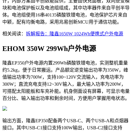
计，内部方案由平创数能提供，主要由快充面板，双向逆变模
块和电池保护板以及电池组组成，其中功率器件来自平创半导
体。电池组使用16串40135磷酸铁锂电池，电池保护芯片来自
中颖，配有均衡电路，采用兆易创新MCU用于通信功能。
相关阅读：
拆解报告：隆鑫1650W 1024Wh便携式户外电源
EHOM 350W 299Wh户外电源
隆鑫EP350户外电源内置299Wh磷酸铁锂电池，实测整机重量
约5.2kg，便于日常搬运。产品额定逆变输出功率为350W，峰
值输出功率为700W，支持100~120V交流输入，充电功率为
300W；直流充电支持12~30V输入，最大输入功率为200W，
可搭配太阳能板和车充补能。机身侧面设有屏幕，可显示电量
百分比、输入输出功率和剩余时间，方便用户掌握用电状态。
输出方面，隆鑫EP350配备两个USB-C、两个USB-A和点烟器
接口。其中USB-C1接口支持100W输出，USB-C2接口支持