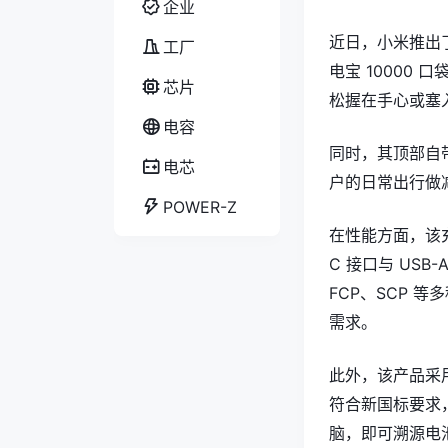
企业
近日，小米推出
工厂
电宝 10000
芯片
松握在手心或塞
电容
同时，其顶部自
电芯
户的日常出行做
POWER-Z
在性能方面，该充电
C 接口与 USB
FCP、SCP 
需求。
此外，该产品采
符合新国标要求
脑，即可溯源电