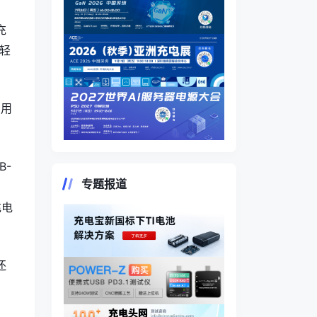
充
可轻
为用
B-
专题报道
、
充电
还