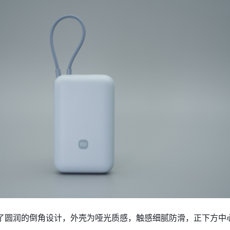
了圆润的倒角设计，外壳为哑光质感，触感细腻防滑，正下方中