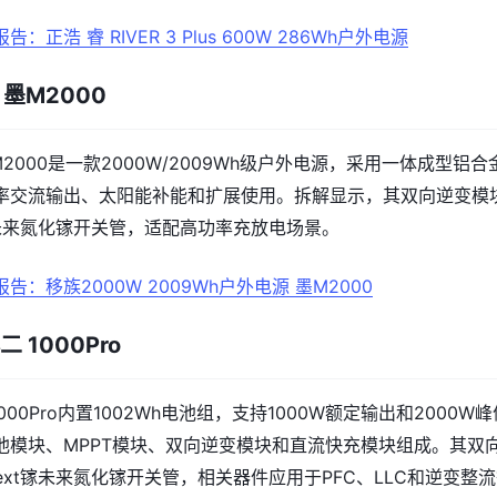
告：正浩 睿 RIVER 3 Plus 600W 286Wh户外电源
 墨M2000
M2000是一款2000W/2009Wh级户外电源，采用一体成型铝合
率交流输出、太阳能补能和扩展使用。拆解显示，其双向逆变模
镓未来氮化镓开关管，适配高功率充放电场景。
告：移族2000W 2009Wh户外电源 墨M2000
二 1000Pro
二1000Pro内置1002Wh电池组，支持1000W额定输出和2000W峰
池模块、MPPT模块、双向逆变模块和直流快充模块组成。其双
ext镓未来氮化镓开关管，相关器件应用于PFC、LLC和逆变整