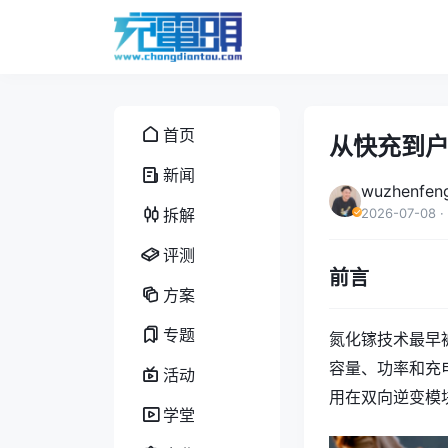
首页
从快充到户
新闻
wuzhenfen
拆解
2026-07-08
·
评测
前言
方案
专题
氮化镓技术最早
容量、功率和充
活动
用在双向逆变模块
学堂