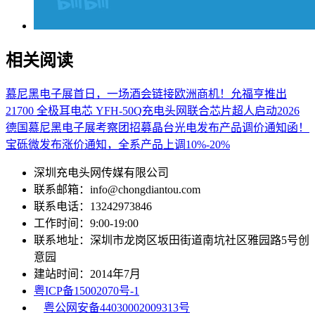
相关阅读
慕尼黑电子展首日，一场酒会链接欧洲商机！
允福亨推出
21700 全极耳电芯 YFH-50Q
充电头网联合芯片超人启动2026
德国慕尼黑电子展考察团招募
晶台光电发布产品调价通知函！
宝砾微发布涨价通知，全系产品上调10%-20%
深圳充电头网传媒有限公司
联系邮箱：info@chongdiantou.com
联系电话：13242973846
工作时间：9:00-19:00
联系地址：深圳市龙岗区坂田街道南坑社区雅园路5号创
意园
建站时间：2014年7月
粤ICP备15002070号-1
粤公网安备44030002009313号