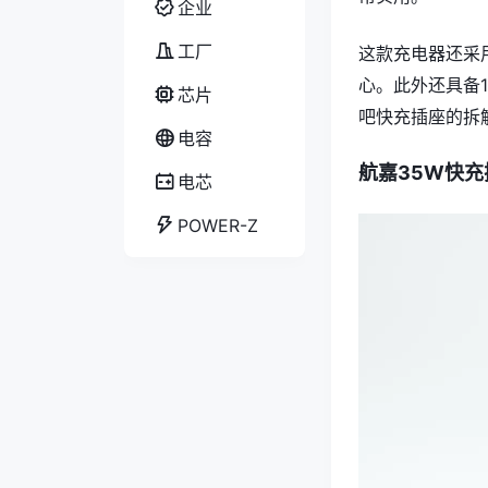
企业
工厂
这款充电器还采
心。此外还具备
芯片
吧快充插座的拆
电容
航嘉35W快充
电芯
POWER-Z