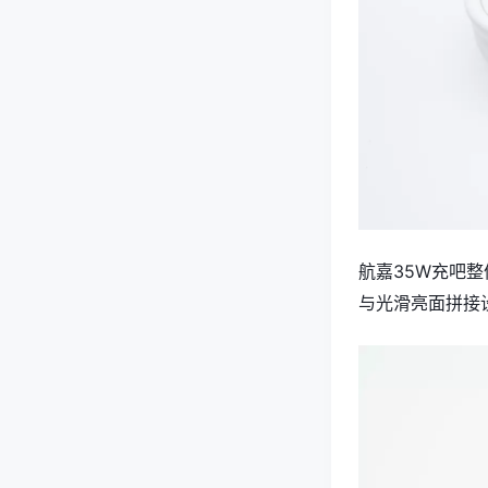
航嘉35W充吧
与光滑亮面拼接