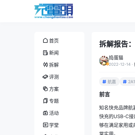
首页
拆解报告：H
新闻
捣蛋猫
拆解
2022-12-14
·
评测
航嘉
2A
方案
前言
专题
知名快充品牌航
活动
快充的USB-C
学堂
够在满足家用或
常实用。