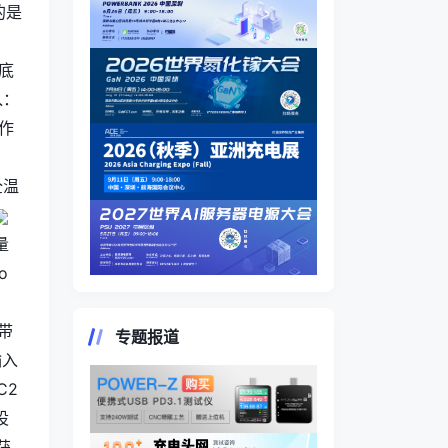
的是
底
入：
作
全温
量
o
带
专题报道
入
C2
设
获