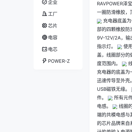
企业
RAVPOWER
一圈防滑橡胶，
工厂
充电器底盖为
芯片
部的四颗橡胶防
电容
9V-12V/2A
指示灯。
使用
电芯
盖，线圈部分的
POWER-Z
度范围内。
线
充电器的底盖为
迅速传导至外壳
USB磁铁无缘。
件。
所有元件
电感。
线圈
端的共模电感与
的芯片品牌来自
计的单输入电源管