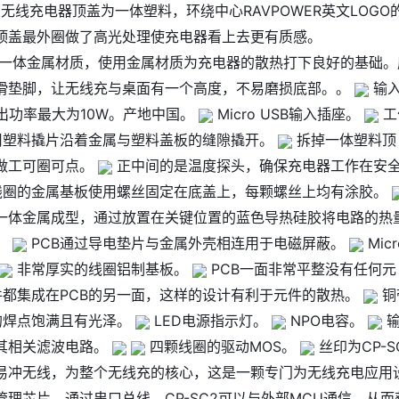
泽宝无线充电器顶盖为一体塑料，环绕中心RAVPOWER英文LOGO
顶盖最外圈做了高光处理使充电器看上去更有质感。
一体金属材质，使用金属材质为充电器的散热打下良好的基础。
滑垫脚，让无线充与桌面有一个高度，不易磨损底部。。
输
，输出功率最大为10W。产地中国。
Micro USB输入插座。
工
塑料撬片沿着金属与塑料盖板的缝隙撬开。
拆掉一体塑料顶
做工可圈可点。
正中间的是温度探头，确保充电器工作在安
圈的金属基板使用螺丝固定在底盖上，每颗螺丝上均有涂胶。
一体金属成型，通过放置在关键位置的蓝色导热硅胶将电路的热
。
PCB通过导电垫片与金属外壳相连用于电磁屏蔽。
Micr
非常厚实的线圈铝制基板。
PCB一面非常平整没有任何元
都集成在PCB的另一面，这样的设计有利于元件的散热。
铜
的焊点饱满且有光泽。
LED电源指示灯。
NPO电容。
输
其相关滤波电路。
四颗线圈的驱动MOS。
丝印为CP-S
易冲无线，为整个无线充的核心，这是一颗专门为无线充电应用
理芯片。通过串口总线，CP-SC2可以与外部MCU通信，从而