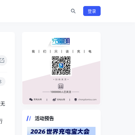
登录
体
款无
https://www.chongdiantou.com/
，
活动预告
行