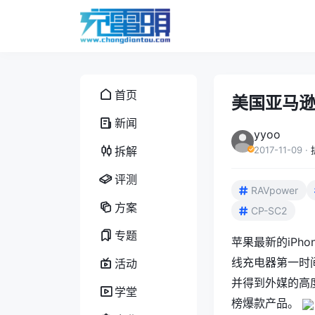
首页
美国亚马逊
新闻
yyoo
拆解
2017-11-09
·
评测
RAVpower
方案
CP-SC2
专题
苹果最新的iPho
线充电器
第一时
活动
并得到外媒的高
学堂
榜爆款产品。