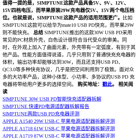
值得一提的是，SIMPTUNE这款产品具备5V、9V、12V、
15V四档电压，而苹果原装29W充电器仅5V、15V两个电压档
位。也就是说，SIMPTUNE这款产品的适用范围更广。
比如
SIMPTUNE这款可以给华为mate10 USB PD快充，而苹果29W
则不能快充。
总结
SIMPTUNE推出的这款30W USB PD采用
常见的PC材质外壳，白色设计很符合当代受众的审美。同
时，在外观上加入了曲面元素，外壳带有一定弧度，有别于其
他产品。性能方面值得说道，几乎只用到了普通快充充电器的
体积，输出功率却能够达到30W，而且还支持USB PD、
QC3.0等多种快充协议，几乎是把空间利用到了极致。面对众
多的大功率产品，这种小体型、小功率、多协议的USB PD 充
电器将带给用户更多的选择空间。
购买地址：
戳此
。
相关阅
读
SIMPTUNE 30W USB PD智能快充适配器拆解
SIMPTUNE 快速PD电源适配器拆解报告
SIMPTUNE两款USB PD充电器评测
APPLE A1540 29W USB-C 苹果电源适配器拆解评测
APPLE A1718 61W USB-C 苹果电源适配器拆解评测
APPLE A1719 87W USB-C 苹果电源适配器拆解评测