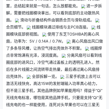
置，总结起来就是一句话，怎么放都能充。
进一步拆
解，需要把线圈模块拿出，可以看到底部的主动散热风
扇。
滑动与折叠结构件由钢质合页与滑轨组成。
合页细节。
线圈模块通过排线与主PCB连接。
线
圈模块底部俯视图。
使用了东芝TOSHIBA的离心风
扇，功率为：5V / 0.14A / 0.7W。
离心风扇出风口做
了多条导风槽，让热空气排出壳体外不积聚。
线圈焊
点非常饱满有光泽，浸润度高。
分离风扇可以看到线
圈底部的进风口，冷空气通过盖板上的透明孔进入，然
后在多片线圈之间流转带走热量，最后通过离心风扇排
出壳体外。
全部拆解一览。
三星手机放上去可以
激活无线快充，高达15W的发射端输入功率真心给力，
但不是三星手机，其他品牌例如苹果能用吗？得益于“Qi”
无线充电标准，哪怕是其他品牌手机，只要是支持“Qi”无
线充电的也一样能使用，连死对头苹果也可以在三星无