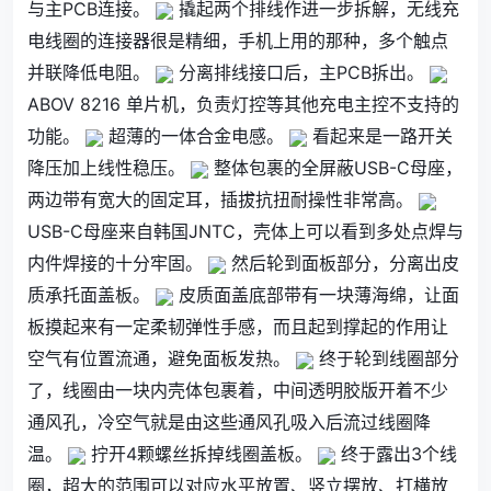
与主PCB连接。
撬起两个排线作进一步拆解，无线充
电线圈的连接器很是精细，手机上用的那种，多个触点
并联降低电阻。
分离排线接口后，主PCB拆出。
ABOV 8216 单片机，负责灯控等其他充电主控不支持的
功能。
超薄的一体合金电感。
看起来是一路开关
降压加上线性稳压。
整体包裹的全屏蔽USB-C母座，
两边带有宽大的固定耳，插拔抗扭耐操性非常高。
USB-C母座来自韩国JNTC，壳体上可以看到多处点焊与
内件焊接的十分牢固。
然后轮到面板部分，分离出皮
质承托面盖板。
皮质面盖底部带有一块薄海绵，让面
板摸起来有一定柔韧弹性手感，而且起到撑起的作用让
空气有位置流通，避免面板发热。
终于轮到线圈部分
了，线圈由一块内壳体包裹着，中间透明胶版开着不少
通风孔，冷空气就是由这些通风孔吸入后流过线圈降
温。
拧开4颗螺丝拆掉线圈盖板。
终于露出3个线
圈，超大的范围可以对应水平放置、竖立摆放、打横放