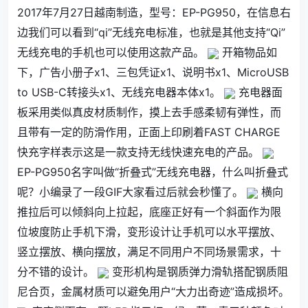
2017年7月27日越南制造，型号：EP-PG950，在信息右
边我们可以看到“qi”无线充电标准，也就是其他支持“Qi”
无线充电的手机也可以使用这款产品。
开箱物品如
下，广告小册子x1、三包凭证x1、说明书x1、MicroUSB
to USB-C转接头x1、无线充电器本体x1。
充电器面
板采用类似真皮材质制作，摸上去手感柔韧有弹性，而
且带有一定的防滑作用，正面上印刷着FAST CHARGE
快充字样表示这是一款支持无线快速充电的产品。
EP-PG950名字叫做“折叠式”无线充电器，什么叫折叠式
呢？小编录了一段GIF大家看过后就会秒懂了。
横向
推拉后可以倾斜向上拉起，底座正好有一个斜面作为限
位坡度防止手机下滑，变形设计让手机可以水平摆放、
竖立摆放、横向摆放，满足不同用户不同场景需求，十
分不错的设计。
变形机构是钢质弹力滑轨搭配钢质阻
尼合页，金属材质可以避免用户“大力出奇迹”造成损坏。