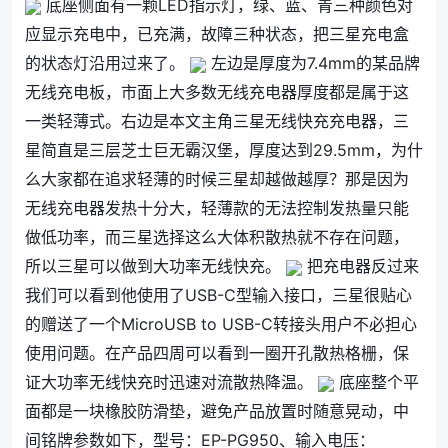
底座侧面有一颗LED指示灯，绿、蓝、青三种颜色对
应显示充电中，已充满，故障三种状态，把三星充电盒
的状态灯沿用过来了。
左边是厚度为7.4mm的某品牌
无线充电板，市面上大多数无线充电器厚度都是属于这
一类轻薄式。右边是本文主角三星无线快充充电器，三
星简直是三层芝士巨无霸汉堡，厚度达到29.5mm，为什
么大家都在追求轻薄的时候三星却越做越厚？那是因为
无线充电器发热十分大，轻薄款的无法控制发热量只能
做低功率，而三星选择这么大体积散热就不存在问题，
所以三星可以做到大功率无线快充。
把充电器反过来
我们可以看到他使用了USB-C型输入接口，三星很贴心
的赠送了一个MicroUSB to USB-C转接头用户不必担心
使用问题。在产品四周可以看到一圈开孔散热格栅，保
证大功率无线快充时迅速对流散热降温。
底座整个平
面都是一块橡胶防滑垫，避免产品放置时随意晃动，中
间铭牌参数如下，型号：EP-PG950、输入电压：