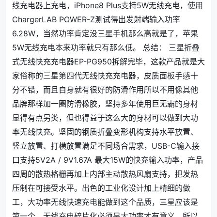
线充电器上充电，iPhone8 Plus支持5W无线充电，使用
ChargerLAB POWER-Z测试得出发射端输入功率
6.28W，当然功率肯定没三星手机那么高就是了，苹果
5W无线充电本来功率就只有那么低。 总结： 三星折叠
式无线快充充电器EP-PG950拆解完毕，这款产品就是大
家俗称的三星第四代无线快充充电器，皮质面板手感十
分不错，而且自身就有很好的防滑作用所以不用像其他
品牌那样加一圈防滑橡胶，坚持多年使用巨无霸的身材
显得有点另类，但也得益于这么大的身材可以做到大功
率无线快充。坚固的钢质折叠变形机构支持水平放置、
竖立放置、打横放置满足不同场合需求，USB-C输入接
口支持5V2A / 9V1.67A 最大15W的快充输入功率，产品
四周的散热格栅再加上内部主动散热风扇支持，把发热
压制在可接受水平。出色的工业化设计加上精细的做
工，大功率无线快速充电能做到这个品质，三星应该是
第一个。无线充电碎片化必须是大功率才有意义，所以