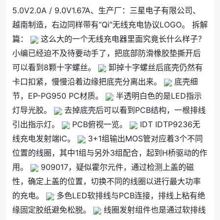
5.0V2.0A / 9.0V1.67A、生产厂：三星电子有限公司、
越南制造，右边同样带有“Qi”无线充电协议LOGO。 拆解
篇：
这么大的一个无线充电器里面究竟长什么样子？
小编已经迫不及待要动手了，把底部防滑橡胶垫撕开后
可以看到8颗十字螺丝。
卸掉十字螺丝后底壳仍然有
卡口扣紧，慢慢沿着边缘把底壳分离出来。
底壳细
节，EP-PG950 PC材质。
半透明白色的是LED指示
灯导光胶。
去掉底壳后可以看到PCB结构，一根排线
引出指示灯。
PCB俯视一览。
IDT IDTP9236无
线充电发射端IC。
3+1组输出MOS管对应着3个不同
位置的线圈，其中1组与另外3组配合，起到H桥驱动的作
用。
909017，疑似霍尔元件，通过检测上盖的磁
性，确定上盖的位置，切换不同的线圈以进行最大功率
的充电。
多色LED软排线与PCB连接，排线上粘有绝
缘固定胶纸避免松脱。
线圈发射组件也是通过软排线