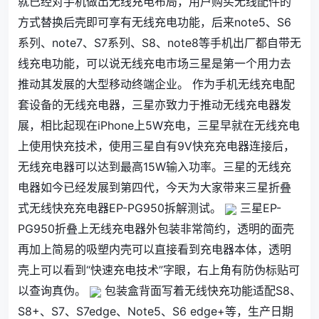
就已经对手机做出无线充电布局，用户购买无线配件的
方式替换后壳即可享有无线充电功能，后来note5、S6
系列、note7、S7系列、S8、note8等手机出厂都自带无
线充电功能，可以说无线充电市场三星是第一个用力去
推动其发展的大型移动终端企业。 作为手机无线充电配
套设备的无线充电器，三星亦致力于推动无线充电器发
展，相比起现在iPhone上5W充电，三星早就在无线充电
上使用快充技术，使用三星自有9V快充充电器连接后，
无线充电器可以达到最高15W输入功率。三星的无线充
电器如今已经发展到第四代，今天为大家带来三星折叠
式无线快充充电器EP-PG950拆解测试。
三星EP-
PG950折叠上无线充电器外包装非常简约，透明的面壳
再加上简易的吸塑内壳可以直接看到充电器本体，透明
壳上可以看到“快速充电技术”字眼，右上角有防伪标贴可
以查询真伪。
包装盒背面写着无线快充功能适配S8、
S8+、S7、S7edge、Note5、S6 edge+等，生产日期