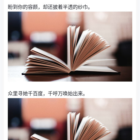
盼到你的容颜，却还披着半透的纱巾。
众里寻她千百度，千呼万唤始出来。