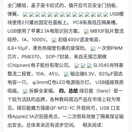
全门模组，盖子是卡扣式的，撬开后可见安全门挡板、
弹簧。
USB模
块使用2只螺丝固定在面板上。 PCB有高低压隔离槽。
USB使用了苹果2.1A电阻识别方案。
MB10F贴片整流
硅桥，1A、1000V。
初级400V滤波电容，
6.8+10μF，黑色热缩管包裹的是保险。
一次侧PWM
芯片，PN8370， SOP-7封装，来自无锡芯朋微
(Chipown)电子股份有限公司。
SL1045肖特基
整流二极管，10A、45V。
输出端6.3V、820μF固态
电容一只。 φ3mm红色LED电源指示灯。 USB插座铁质
吸磁。
拆解全家福。
四、总结
绿巨能（llano）是一
个较为活跃的品牌，各种数码周边产品在市场上较为常
见。绿巨能魔方插座QF-M12-1C 外观尚可，USB 口支
持Apple2.1A识别是亮点，一二次侧有效做了隔离保证输
出安全。总体来说还有进步空间。 相关阅读：