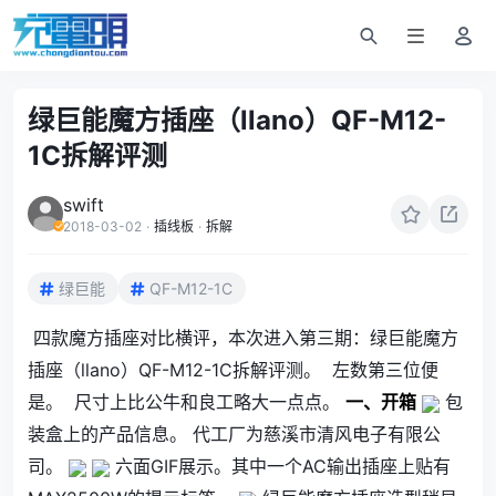
绿巨能魔方插座（llano）QF-M12-
1C拆解评测
swift
2018-03-02
·
插线板
·
拆解
绿巨能
QF-M12-1C
四款魔方插座对比横评，本次进入第三期：绿巨能魔方
插座（llano）QF-M12-1C拆解评测。
左数第三位便
是。
尺寸上比公牛和良工略大一点点。
一、开箱
包
装盒上的产品信息。 代工厂为慈溪市清风电子有限公
司。
六面GIF展示。其中一个AC输出插座上贴有