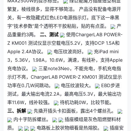
MAX2500W的提示标签。
绿巨能魔方插座造型稍显
繁复，棱线很多，显得不够简洁。 产品没有配备电源开
关，有一枚隐藏式红色LED电源指示灯。底下这一串黑
字“技术参数”是个透明不干胶粘贴，贴的有点歪。
产
品重量约3两。
二、测试
使用
ChargerLAB POWER-
Z KM001 测试仪
显示空载电压5.2V，支持DCP 1.5A和
Apple 2.4A协议。
电压纹波尚好。
充iPad mini
3，5.36V，1.98A，10.6W，满速，有线补，支持Apple
充电协议。
三星note3Neo，不能充电，手机充电指
示灯不亮，
ChargerLAB POWER-Z KM001 测试仪
显示
功率在0.几W间跳动。
电压纹波较大。
EBD步进
测试，最大输出电流2.2A，最高电压5.3V，最大输出功
率11.6W，线补较强。
待机功耗0W，比较节能。
三、拆解
先撬开插头卡扣面板，露出4个螺丝孔。
内十字防拆螺丝。
插座模组是灰色阻燃塑料材
质。
电路板上胶状物细看是热熔胶。
插座安