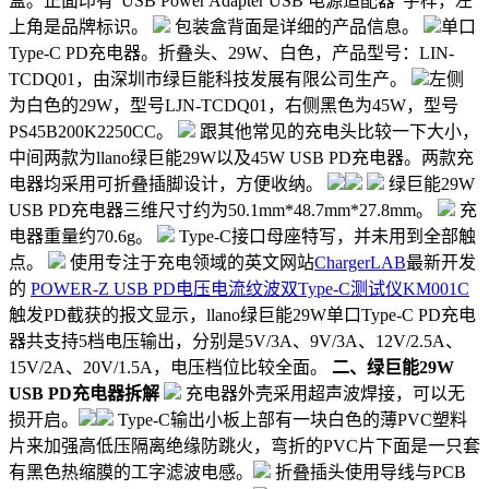
盒。正面印有“USB Power Adapter USB 电源适配器”字样，左
上角是品牌标识。
包装盒背面是详细的产品信息。
单口
Type-C PD充电器。折叠头、29W、白色，产品型号：LIN-
TCDQ01，由深圳市绿巨能科技发展有限公司生产。
左侧
为白色的29W，型号LJN-TCDQ01，右侧黑色为45W，型号
PS45B200K2250CC。
跟其他常见的充电头比较一下大小，
中间两款为llano绿巨能29W以及45W USB PD充电器。两款充
电器均采用可折叠插脚设计，方便收纳。
绿巨能29W
USB PD充电器三维尺寸约为50.1mm*48.7mm*27.8mm。
充
电器重量约70.6g。
Type-C接口母座特写，并未用到全部触
点。
使用专注于充电领域的英文网站
ChargerLAB
最新开发
的
POWER-Z USB PD电压电流纹波双Type-C测试仪KM001C
触发PD截获的报文显示，llano绿巨能29W单口Type-C PD充电
器共支持5档电压输出，分别是5V/3A、9V/3A、12V/2.5A、
15V/2A、20V/1.5A，电压档位比较全面。
二、绿巨能29W
USB PD充电器拆解
充电器外壳采用超声波焊接，可以无
损开启。
Type-C输出小板上部有一块白色的薄PVC塑料
片来加强高低压隔离绝缘防跳火，弯折的PVC片下面是一只套
有黑色热缩膜的工字滤波电感。
折叠插头使用导线与PCB