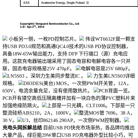
小板另一侧，一枚PD控制芯片。
伟诠WT6632F是一颗支
持USB PD3.0规范和高通QC4.0技术的USB PD协议控制器，
具备18W-65W输出能力，支持 DFP 下行端口（源）充电应
用。这款充电器输出端采用了固态电容和电解电容各一只并
联，固态电容规格是25V 470μF。
电解电容是25V 680μF。
LN5S03 ，深圳力生美同步整流IC 。
力生美LN5S03详细
规格。
DIODES(美台) MOS，一次侧PWM开关管，12A，
650V，电流余量充足，没有使用散热片。
PCB背面一览。
PCB开有镂空高低压隔离槽并加有一块白色的薄PVC塑料片来
加强绝缘防跳火。
上部是一只光耦，CLT1006。下部是一只
整流硅桥ABS210，2A，1000V。
整流MOS管 7696，38 A，
30 V。
U3，丝印862146 290AP，一次侧PWM控制器。
充电头网拆解总结
目前USB PD快充市场渐热，各品牌均推出
大量产品，绿巨能29W单口USB PD充电器外型比较小巧，可