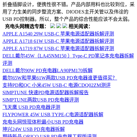
折叠插脚设计，便携性很不错。产品内部用料也比较到位，采
用了力生美的同步整流方案、DIODES主开关管以及伟诠的
USB PD控制器。所以，整个产品的综合性能应该不会太弱。
充电头网精选专题：
相关阅读：
APPLE A1540 29W USB-C 苹果电源适配器拆解评测
APPLE A1718 61W USB-C 苹果电源适配器拆解评测
APPLE A1719 87W USB-C 苹果电源适配器拆解评测
DELL戴尔45W（LA45NM150 ）Type-C PD笔记本充电器拆解
评测
DELL戴尔90W PD充电器LA90PM170拆解
戴尔65W和苹果61W两款USB PD充电器谁更值得买？
支持PD和QC 小米45W USB-C 电源CDQ02ZM测评
SIMPTUNE 快速PD电源适配器拆解报告
SIMPTUNE两款USB PD充电器评测
飞天鹰 USB PD充电器评测
FLYPOWER 45W USB TYPE-C电源适配器拆解
充电头网惊现体积最小USB PD充电器
坤兴24W USB PD充电器拆解
期待新品 ORICO USB PD充电器工程版评测