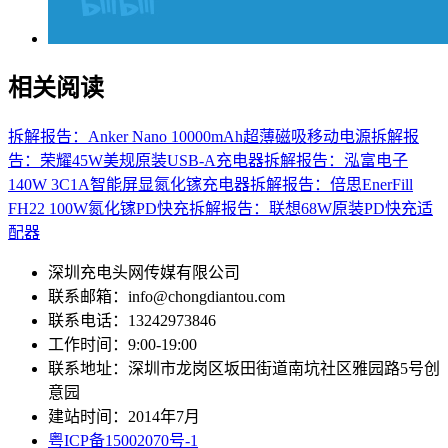
相关阅读
拆解报告：Anker Nano 10000mAh超薄磁吸移动电源
拆解报
告：荣耀45W美规原装USB-A充电器
拆解报告：泓富电子
140W 3C1A智能屏显氮化镓充电器
拆解报告：倍思EnerFill
FH22 100W氮化镓PD快充
拆解报告：联想68W原装PD快充适
配器
深圳充电头网传媒有限公司
联系邮箱：info@chongdiantou.com
联系电话：13242973846
工作时间：9:00-19:00
联系地址：深圳市龙岗区坂田街道南坑社区雅园路5号创
意园
建站时间：2014年7月
粤ICP备15002070号-1