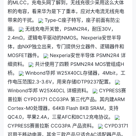
的MLCC，充电头网了解到，无线充很少采用这么大体
积的电容，看来华为是下了重本，应对大电流无线充电
带来的干扰。
Type-C座子特写，座子前面有防尘
圈。
无线充电开关管，PSMN2R4，耐压30V，
2.4mΩ，逻辑电平驱动的NMOS。Nexperia安世半导
体，由NXP独立出来，专门提供分立器件、逻辑器件和
MOSFET器件。
Nexperia安世半导体 PSMN2R4 详
细资料。
共计使用了四颗 PSMN2R4 MOS管组成H
桥。
Winbond华邦 W25X40CL存储器，4Mbit，工
作电压范围2.3-3.6V，用来存储IDTP9237配置。
Winbond华邦 W25X40CL 详细资料。
CYPRESS赛
普拉斯 CYPD3171 CCG3PA 第三代产品。其内建ARM
Cortex-M0处理器，64KB Flash 8KB SRAM，支持
QC4.0，苹果2.4A，三星AFC和BC1.2充电协议。
CYPRESS赛普拉斯 CCG3PA 产品资料。
CYPD3171
可用于移动电源，其余三款产品只适合AC适配器产品。