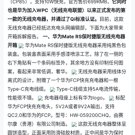
（CP85），支持10W快充，官方售价699RMB，
它同时
也是华为加入WPC（无线充电联盟）以来正式发布的第
一款的无线充电器，并通过了Qi标准认证。
目前，这款
无线充电器已经抵达充电头网编辑部，下面为大家带来
开箱拆解报告。
一、华为Mate RS保时捷版无线充电器
开箱
华为Mate RS保时捷版无线充电器采用纯黑色包
装盒。包装盒表面采用手感漆喷涂工艺，除了在一侧的
右下角贴有一个条码标签外，其余地方没有印制任何图
案，看起来非常低调，奢华。
无线充电器采用线体分
离式的设计，附赠了一个华为FCP快充充电器和一根
Type-C充电线缆。
Type-C线缆支持5A电流传输，
性能很不错。
充电器母座上标有华为logo。
标配
华为FCP快充充电头，5V2A或者9V2A输出，支持
QC2.0和华为的FCP。型号：HW-059200CHQ，由赛
尔康（贵港）有限公司制造。
这款无线充电器整体呈
圆饼造型，正面采用防滑硅胶材质，正中间是华为保时