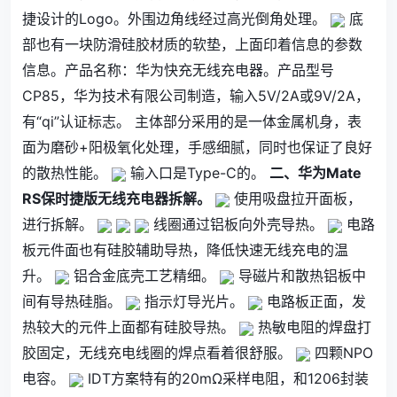
捷设计的Logo。外围边角线经过高光倒角处理。
底
部也有一块防滑硅胶材质的软垫，上面印着信息的参数
信息。产品名称：华为快充无线充电器。产品型号
CP85，华为技术有限公司制造，输入5V/2A或9V/2A，
有“qi”认证标志。 主体部分采用的是一体金属机身，表
面为磨砂+阳极氧化处理，手感细腻，同时也保证了良好
的散热性能。
输入口是Type-C的。
二、华为Mate
RS保时捷版无线充电器拆解。
使用吸盘拉开面板，
进行拆解。
线圈通过铝板向外壳导热。
电路
板元件面也有硅胶辅助导热，降低快速无线充电的温
升。
铝合金底壳工艺精细。
导磁片和散热铝板中
间有导热硅脂。
指示灯导光片。
电路板正面，发
热较大的元件上面都有硅胶导热。
热敏电阻的焊盘打
胶固定，无线充电线圈的焊点看着很舒服。
四颗NPO
电容。
IDT方案特有的20mΩ采样电阻，和1206封装