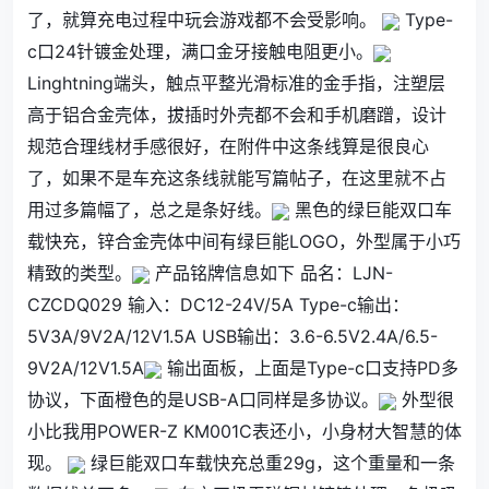
了，就算充电过程中玩会游戏都不会受影响。
Type-
c口24针镀金处理，满口金牙接触电阻更小。
Linghtning端头，触点平整光滑标准的金手指，注塑层
高于铝合金壳体，拔插时外壳都不会和手机磨蹭，设计
规范合理线材手感很好，在附件中这条线算是很良心
了，如果不是车充这条线就能写篇帖子，在这里就不占
用过多篇幅了，总之是条好线。
黑色的绿巨能双口车
载快充，锌合金壳体中间有绿巨能LOGO，外型属于小巧
精致的类型。
产品铭牌信息如下 品名：LJN-
CZCDQ029 输入：DC12-24V/5A Type-c输出：
5V3A/9V2A/12V1.5A USB输出：3.6-6.5V2.4A/6.5-
9V2A/12V1.5A
输出面板，上面是Type-c口支持PD多
协议，下面橙色的是USB-A口同样是多协议。
外型很
小比我用POWER-Z KM001C表还小，小身材大智慧的体
现。
绿巨能双口车载快充总重29g，这个重量和一条