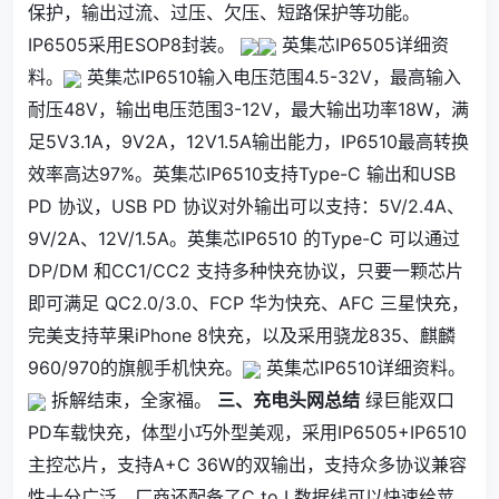
保护，输出过流、过压、欠压、短路保护等功能。
IP6505采用ESOP8封装。
英集芯IP6505详细资
料。
英集芯IP6510输入电压范围4.5-32V，最高输入
耐压48V，输出电压范围3-12V，最大输出功率18W，满
足5V3.1A，9V2A，12V1.5A输出能力，IP6510最高转换
效率高达97%。英集芯IP6510支持Type-C 输出和USB
PD 协议，USB PD 协议对外输出可以支持：5V/2.4A、
9V/2A、12V/1.5A。英集芯IP6510 的Type-C 可以通过
DP/DM 和CC1/CC2 支持多种快充协议，只要一颗芯片
即可满足 QC2.0/3.0、FCP 华为快充、AFC 三星快充，
完美支持苹果iPhone 8快充，以及采用骁龙835、麒麟
960/970的旗舰手机快充。
英集芯IP6510详细资料。
拆解结束，全家福。
三、充电头网总结
绿巨能双口
PD车载快充，体型小巧外型美观，采用IP6505+IP6510
主控芯片，支持A+C 36W的双输出，支持众多协议兼容
性十分广泛，厂商还配备了C to L数据线可以快速给苹