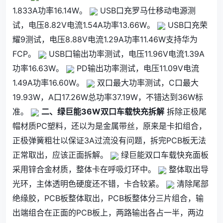
1.833A功率16.14W。
USB口充罗马仕移动电源测
试，电压8.82V电流1.54A功率13.66W。
USB口充荣
耀9测试，电压8.88V电流1.29A功率11.46W支持华为
FCP。
USB口输出功率测试，电压11.96V电流1.39A
功率16.63W。
PD输出功率测试，电压11.09V电流
1.49A功率16.60W。
双口最大功率测试，C口最大
19.93W，A口17.26W总功率37.19W，不错达到36W标
准。
二、绿巨能36W双口车载快充拆解
拆除正极尾
帽材质PC塑料，还以为是金属带丝，原来是卡扣组合，
正极弹簧粗壮以保证3A过流没有问题，拆完PCB板无法
正常取出，应该正面拆解。
绿巨能双口车载快充面板
采用锌合金材质，整体卡在呼吸灯环中。
整体取出导
光环，主体透明色硬度还不错，卡合较紧。
清除尾部
绝缘胶，PCB板整体取出，PCB板整体分三片组合，输
出端组合在正面的PCB板上，两路输出各占一半，两边