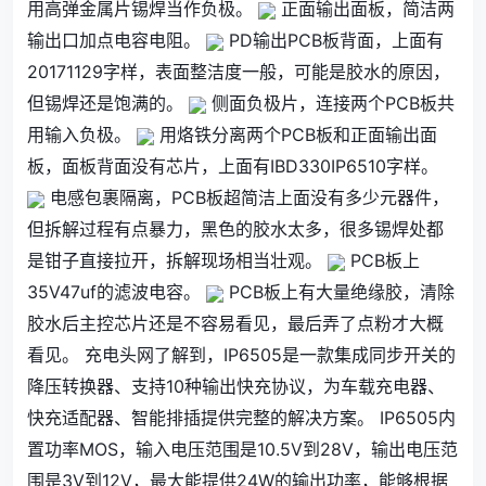
用高弹金属片锡焊当作负极。
正面输出面板，简洁两
输出口加点电容电阻。
PD输出PCB板背面，上面有
20171129字样，表面整洁度一般，可能是胶水的原因，
但锡焊还是饱满的。
侧面负极片，连接两个PCB板共
用输入负极。
用烙铁分离两个PCB板和正面输出面
板，面板背面没有芯片，上面有IBD330IP6510字样。
电感包裹隔离，PCB板超简洁上面没有多少元器件，
但拆解过程有点暴力，黑色的胶水太多，很多锡焊处都
是钳子直接拉开，拆解现场相当壮观。
PCB板上
35V47uf的滤波电容。
PCB板上有大量绝缘胶，清除
胶水后主控芯片还是不容易看见，最后弄了点粉才大概
看见。 充电头网了解到，IP6505是一款集成同步开关的
降压转换器、支持10种输出快充协议，为车载充电器、
快充适配器、智能排插提供完整的解决方案。 IP6505内
置功率MOS，输入电压范围是10.5V到28V，输出电压范
围是3V到12V，最大能提供24W的输出功率，能够根据