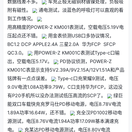
数据线差不多。
车充正极无磁铜材镀镍处理，负极吸
附有磁性。
通电测试，淡蓝色的呼吸灯可以直观的看
到工作情况。
用高精度的POWER-Z KM001表测试，空载电压5.19V电
压起点还不错。
用金表侦测USB口多协议情况，
BC1.2 DCP APPLE2.4A 三星2.0A 华为FCP SFCP
QC3.0。
用POWER-Z KM001C表测试Type-c口输
出，空载电压5.17V。
PD协议侦测，POWER-Z
KM001C表显示支持5V2.39A/9V2.15A/12V1.51A和产品
铭牌有一点点误差。
Type-c口充荣耀9测试，电压
9.0V电流1.08A功率9.79W，C口支持华为FCP，这边没
有P20手机所以没办法测试低压高流的SCP了。
绿巨
能双口车载快充充罗马仕PD移动电源，电压8.78V电流
1.89A功率16.64W，还不错。
充全汉PD1002移动电
源测试，电压8.76V电流1.94A功率17.09W基本满速充
电。
充某达PD移动电源测试，电压8.80V电流