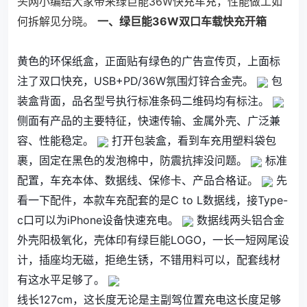
头网小编给大家带来绿巨能36W快充车充，性能做工如
何拆解见分晓。
一、绿巨能36W双口车载快充开箱
黄色的环保纸盒，正面贴有绿色的广告宣传页，上面标
注了双口快充，USB+PD/36W氛围灯锌合金壳。
包
装盒背面，品名型号执行标准条码二维码均有标注。
侧面有产品的主要特征，快速传输、金属外壳、广泛兼
容、性能稳定。
打开包装盒，看到车充用塑料袋包
裹，固定在黑色的发泡棉中，防震抗摔没问题。
标准
配置，车充本体、数据线、保修卡、产品合格证。
先
看一下配件，本款车充配套的是C to L数据线，接Type-
c口可以为iPhone设备快速充电。
数据线两头铝合金
外壳阳极氧化，壳体印有绿巨能LOGO，一长一短网尾设
计，插座均无磁，拒绝生锈，不错用料可以，配套线材
有这水平足够了。
线长127cm，这长度无论是主副驾位置充电这长度足够