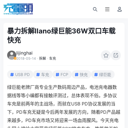
暴力拆解llano绿巨能36W双口车载
快充
lijinghai
2018-05-14
·
拆解
·
车充
USB PD
车充
FCP
快充
绿巨能
绿巨能老牌厂商专业生产数码周边产品，电池充电器数
据线等等小编都有接触评测过，总体表现不俗。多协议
车充是前两年的主战场，而就在USB PD协议发展的当
下，PD车充无疑是今后两年发展的方向，随着PD产品越
来越多，PD车充市场又将迎来一场血雨腥风。今天充电