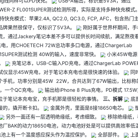
htning线同样可以PD快充。
USB-A输出，标识是5V3A，通过
b POWER-Z FL001SUPER测试检测所得，实际是支持多种快充模式
充模式：苹果2.4A, QC2.0, QC3.0, FCP, AFC，包含热门
品牌果然很保守，仅标识了5V3A。
刚好属于世界杯期间，手
，通过Jackery笔记本差不多可以提供长时间续航，满足熬夜
电，用CHOETECH 72W总功率多口电源，通过ChargerLab
L001SUPER测试检测 40W的输入，速度非常快。
小米45W电源
电。
充笔记本，USB-C输入PD充电，通过ChargerLab POWER
ER测试仪显示45W充电，对于笔记本充电也是很快速的体验。
同
手机，功率分别是45W 22W，合共达到了67W输出，比标称
D，一个QC充电。
输出给iPhone 8 Plus充电，PD模式 17.5
位于笔记本充电宝，充手机那是很轻松的事情。
三、拆解
底
接的，撬开断卡扣。
金属外壳，里面是8接18650电芯。
另外一面还有一层透明绝缘纸，考虑细致。
移除绝缘纸，
厂BAK的动力18650电池，动力电池好处是可以提供高效率低
池上有一个温度感应探头作为温控保护。
全部部件。
上