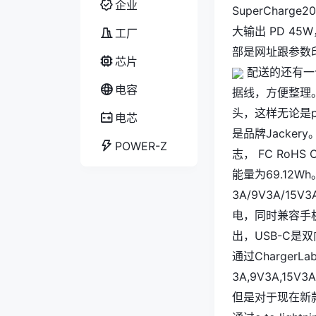
企业
SuperCharg
大输出 PD 45
工厂
部是网址跟参数
芯片
配送的还有一
电容
据线，方便整理
头，这样无论是
电芯
是品牌Jackery
POWER-Z
志， FC RoHS
能量为69.12Wh。
3A/9V3A/15
电，同时兼容手
出，USB-C是
通过ChargerL
3A,9V3A,15V
但是对于现在新款笔