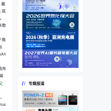
，最
底
。
条数
接
下角
标
mAh
电脑充
输
专题报道
D，
us