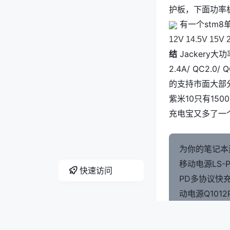
护板，下面功率
有一个stm
12V 14.5V 
结
Jackery
2.4A/ QC2
的支持市面大部
紫米10只有150
充电宝又多了
为你的笔记本
移动电源LS-P
快速访问
PD多协议快充
动电源Q1012