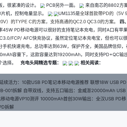
板，很紧凑的设计。
PCB另外一面。
来自南芯的8802方
8单片机，控制电量显示。
UM1135是
全球首款帶PD的（5V 
四
15V 20V）的TYPE C的方案，支持高通的QC2.0 QC3.0的方案。
大功率45W PD移动电源可以很好的支持笔记本充电，同时A口有苹
.0/ QC3.0/FCP/ AFC快充协议，虽然定位笔记本充电宝，但也可以
分手机快速充电，总功率达到63W，保护齐全，美国品牌信仰，
00mAh容量下，这款容量达到19200mAh，同时支持PD+QC输
一个选择。
充电头网精选专题：
相关阅读：
延续活力：10款USB PD笔记本移动电源推荐
联想18W USB PD
B-001拆解
自带双线，支持五口输出：金威澎20000mAh USB
移动电源VP10测评
10000mAh首创30W输出：全汉USB PD移
PD拆解