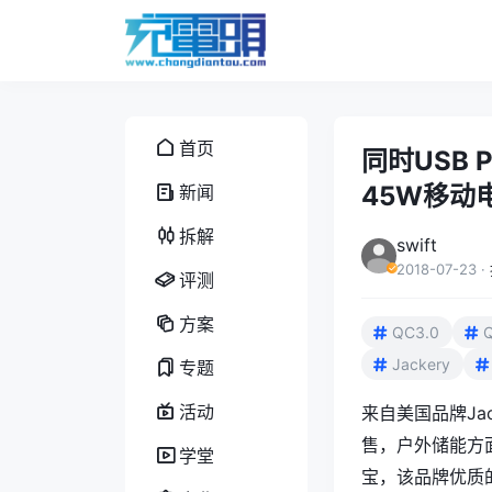
首页
同时USB P
45W移动
新闻
拆解
swift
2018-07-23
·
评测
方案
QC3.0
Jackery
专题
活动
来自美国品牌Ja
售，户外储能方
学堂
宝，该品牌优质的