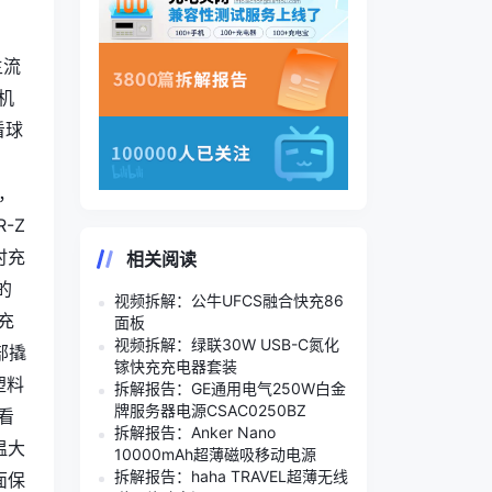
。
主流
机
看球
，
-Z
时充
相关阅读
的
视频拆解：公牛UFCS融合快充86
W充
面板
视频拆解：绿联30W USB-C氮化
部撬
镓快充充电器套装
塑料
拆解报告：GE通用电气250W白金
牌服务器电源CSAC0250BZ
看
拆解报告：Anker Nano
温大
10000mAh超薄磁吸移动电源
拆解报告：haha TRAVEL超薄无线
面保