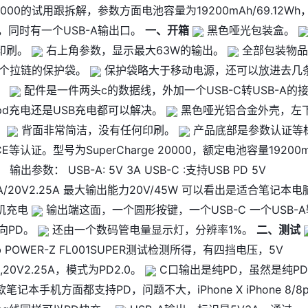
e20000的试用跟拆解，参数方面电池容量为19200mAh/69.12Wh
W，同时有一个USB-A输出口。
一、开箱
黑色哑光包装盒。
印刷。
右上角参数，显示最大63W的输出。
全部包装物品
个拉链的保护袋。
保护袋略大于移动电源，还可以放进去几
。
配件是一件两头c的数据线，外加一个USB-C转USB-A的
pd充电还是USB充电都可以解决。
黑色哑光铝合金外壳，左
。
背面非常简洁，没有任何印刷。
产品底部是参数认证等
 CE等认证。型号为SuperCharge 20000，额定电池容量19200
 输出参数： USB-A: 5V 3A USB-C :支持USB PD 5V
V3A/20V2.25A 最大输出能力20V/45W 可以看出是适合笔记本
机充电
输出端这面，一个圆形按键，一个USB-C 一个USB-A
双向PD。
还由一个数码管电量显示灯，分辨率1%。
二、测试
ab POWER-Z FL001SUPER测试检测所得，有四挡电压，5V
3A,20V2.25A，模式为PD2.0。
C口输出是纯PD，虽然是纯P
记本手机方面都支持PD，问题不大，iPhone X iPhone 8/8pl