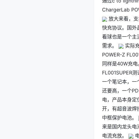
通过c to lig
ChargerLa
放大来看，支持快
快充协议。国外
看球也是一个主流
需求。
实际充
POWER-Z F
同样是40W充
FL001SUP
一个笔记本，一个
还要高，一个P
电，产品本身定
开，有超音波焊
中框保护电池。
来是国内龙头电池
电流充放。
电