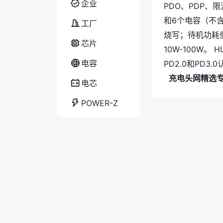
企业
PDO、PDP
和6个电容（不含
工厂
烧写；待机功耗
芯片
10W-100W。
电容
PD2.0和PD3
充电头网精选
电芯
POWER-Z