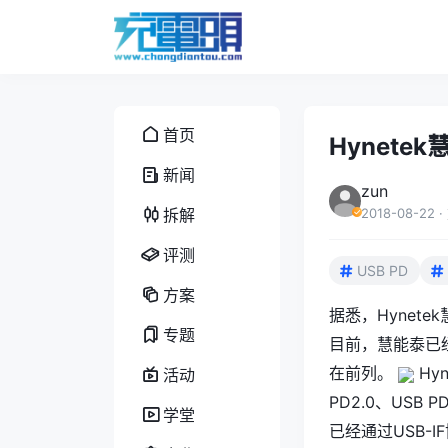
首页
Hynetek
新闻
zun
拆解
2018-08-22
·
评测
USB PD
方案
据悉，Hynete
专题
目前，慧能泰已经
在前列。
Hy
活动
PD2.0、USB 
学堂
已经通过USB-