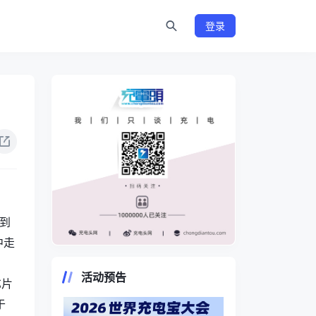
登录
止到
中走
https://www.chongdiantou.com/
活动预告
芯片
于