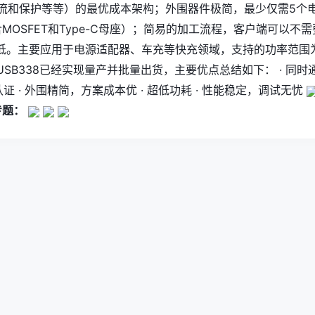
、限流和保护等等）的最优成本架构；外围器件极简，最少仅需5个
MOSFET和Type-C母座）；简易的加工流程，客户端可以不需
低。主要应用于电源适配器、车充等快充领域，支持的功率范围
 HUSB338已经实现量产并批量出货，主要优点总结如下： · 同时
.0认证 · 外围精简，方案成本优 · 超低功耗 · 性能稳定，调试无忧
专题：