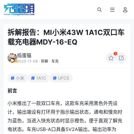
拆解报告：MI小米43W 1A1C双口车
载充电器MDY-16-EQ
1
捣蛋猫
2023-11-08
·
拆解
·
车充
小米
1A1C
UFCS
前言
小米推出了一款双口车充，这款车充采用黑色外壳设
计，输出端设有灯环用于指示输出状态，通电和慢充时
为蓝色，当进入快充状态时显示橙色，便于直观了解充
电状态。车充USB-A口具备5V2A输出，输出功率为